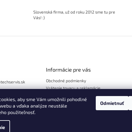
l
á
Slovenská firma, už od roku 2012 sme tu pre
d
Vás! :)
a
c
i
e
p
r
v
k
y
Informácie pre vás
v
ý
p
Obchodné podmienky
atechservis.sk
i
Vrátenie tovaru a reklamácie
97 777
s
Ochrana osobných údajov
u
cookies, aby sme Vám umožnili pohodlné
riky, novinky a súť
Odmietnuť
Hodnotenie obchodu
vecné ceny s výpo
 webu a vďaka analýze neustále
u technikou
eho použiteľnosť.
ie
hradené.
Upraviť nastavenie cookies