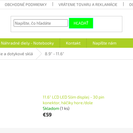
OBCHODNÉ PODMIENKY
VRÁTENIE TOVARU A REKLAMÁCIE
O
HĽADAŤ
Náhradné diely - Notebooky
Kontakt
Napíšte nám
je a dotykové sklá
8.9" - 11.6"
11.6" LCD LED Slim displej - 30 pin
konektor, háčiky hore/dole
Skladom
(1 ks)
€59