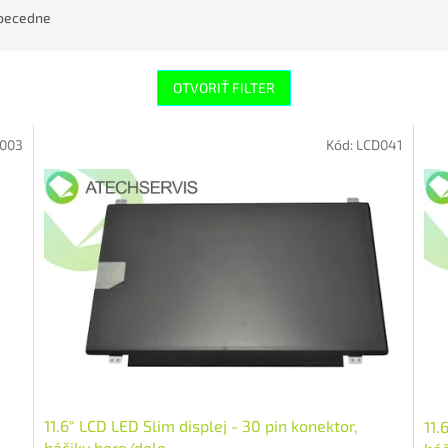
becedne
OTVORIŤ FILTER
003
Kód:
LCD041
11.6" LCD LED Slim displej - 30 pin konektor,
11.
háčiky hore/dole