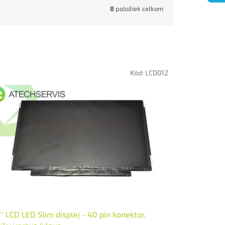
8
položiek celkom
Kód:
LCD012
6" LCD LED Slim displej - 40 pin konektor,