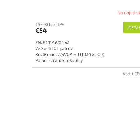
Na objedn
€43,90 bez DPH
DETAI
€54
PN: B101AW06 V.1
Veľkosť: 10.1 palcov
Rozlíšenie: WSVGA HD (1024 x 600)
Pomer strán: Širokouhlý
Technológia podsvietenia: LED
Povrch: lesklý
Kód:
LCD
Typ konektoru: 40-pin
Prevedenie: Slim
Stav: Nový