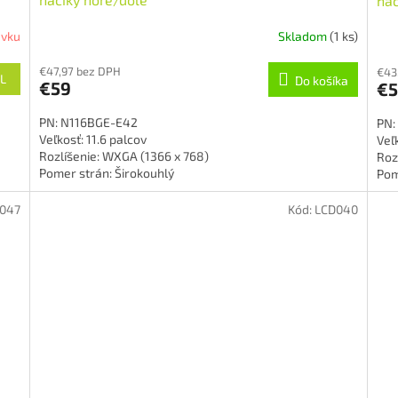
háč
ávku
Skladom
(1 ks)
€47,97 bez DPH
€43
L
Do košíka
€59
€
PN: N116BGE-E42
PN:
Veľkosť: 11.6 palcov
Veľk
Rozlíšenie: WXGA (1366 x 768)
Roz
Pomer strán: Širokouhlý
Pom
Technológia podsvietenia: LED
Tec
Povrch: lesklý
Pov
047
Kód:
LCD040
Typ konektoru: 30-pin
Typ
Prevedenie: Slim
Pre
Stav: Nový
Sta