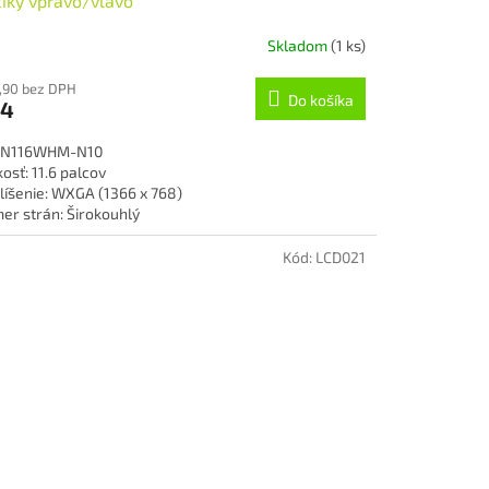
iky vpravo/vlavo
Skladom
(1 ks)
,90 bez DPH
Do košíka
54
 N116WHM-N10
osť: 11.6 palcov
líšenie: WXGA (1366 x 768)
er strán: Širokouhlý
hnológia podsvietenia: LED
rch: matný
Kód:
LCD021
 konektoru: 40-pin
vedenie: Slim
v: Nový