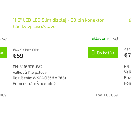
11.6" LCD LED Slim displej - 30 pin konektor,
11.
háčiky vpravo/vlavo
2 ks)
Skladom
(1 ks)
€59
€47,97 bez DPH
ka
Do košíka
€7
€59
PN:
PN: N116BGE-EA2
Veľk
Veľkosť: 11.6 palcov
Roz
Rozlíšenie: WXGA (1366 x 768)
Pom
Pomer strán: Širokouhlý
Tec
Technológia podsvietenia: LED
Pov
Povrch: matný
009
Kód:
LCD059
Typ
Typ konektoru: 30-pin
Pre
Prevedenie: Slim
Sta
Stav: Nový