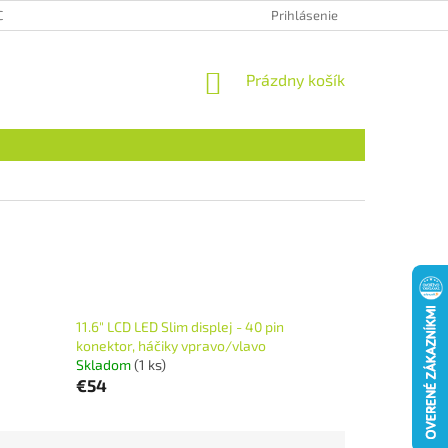
CHRANA OSOBNÝCH ÚDAJOV
HODNOTENIE OBCHODU
Prihlásenie
NÁKUPNÝ
Prázdny košík
KOŠÍK
11.6" LCD LED Slim displej - 40 pin
konektor, háčiky vpravo/vlavo
Skladom
(1 ks)
€54