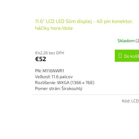
11.6" LCD LED Slim displej - 40 pin konektor,
háčiky hore/dole
Skladom
(
€42,28 bez DPH
Do koší
€52
PN: M116NWR1
Veľkosť: 11.6 palcov
Rozlíšenie: WXGA (1366 x 768)
Pomer strán: Širokouhlý
Technológia podsvietenia: LED
Povrch: lesklý
Kód:
LCD
Typ konektoru: 40-pin
Prevedenie: Slim
Stav: Nový