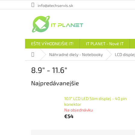
Prejsť
info@atechservis.sk
na
obsah
EŠTE VÝHODNEJŠIE IT!
IT PLANET - Nové IT
Domov
Náhradné diely - Notebooky
LCD disple
8.9" - 11.6"
Najpredávanejšie
10.1" LCD LED Slim displej - 40 pin
konektor
Na objednávku
€54
R