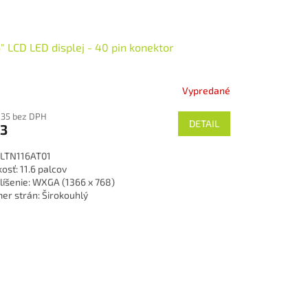
6" LCD LED displej - 40 pin konektor
Vypredané
,35 bez DPH
DETAIL
3
 LTN116AT01
osť: 11.6 palcov
líšenie: WXGA (1366 x 768)
er strán: Širokouhlý
hnológia podsvietenia: LED
rch: matný
 konektoru: 40-pin
vedenie: Normal
v: Pouzity