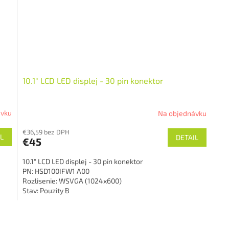
10.1" LCD LED displej - 30 pin konektor
ávku
Na objednávku
€36,59 bez DPH
L
DETAIL
€45
10.1" LCD LED displej - 30 pin konektor
PN: HSD100IFW1 A00
Rozlisenie: WSVGA (1024x600)
Stav: Pouzity B
O
v