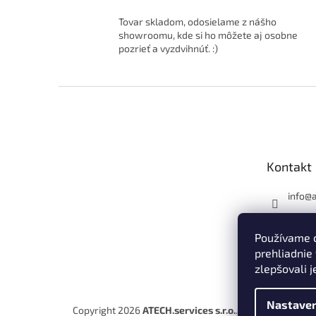
Prevedenie: Normal
Stav: Nový
Tovar skladom, odosielame z nášho
showroomu, kde si ho môžete aj osobne
pozrieť a vyzdvihnúť. :)
Z
á
p
ä
t
Kontakt
i
e
info
@
0911 7
Používame 
Tipy, t
aže o 
prehliadnie
čtovo
zlepšovali j
Nastaven
Copyright 2026
ATECH.services s.r.o.
. Všetky práva vy