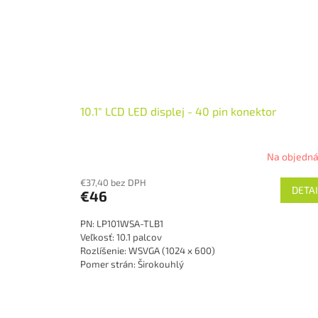
10.1" LCD LED displej - 40 pin konektor
Na objedn
€37,40 bez DPH
DETAI
€46
PN: LP101WSA-TLB1
Veľkosť: 10.1 palcov
Rozlíšenie: WSVGA (1024 x 600)
Pomer strán: Širokouhlý
Technológia podsvietenia: LED
Povrch: lesklý
Typ konektoru: 40-pin