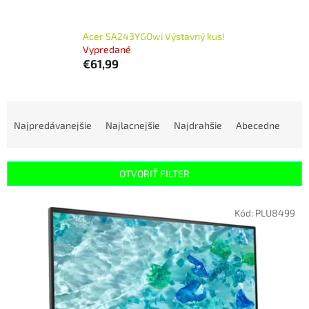
Acer SA243YGOwi Výstavný kus!
Vypredané
€61,99
R
a
Najpredávanejšie
Najlacnejšie
Najdrahšie
Abecedne
d
e
n
OTVORIŤ FILTER
i
e
V
p
Kód:
PLU8499
ý
r
p
o
i
d
s
u
p
k
r
t