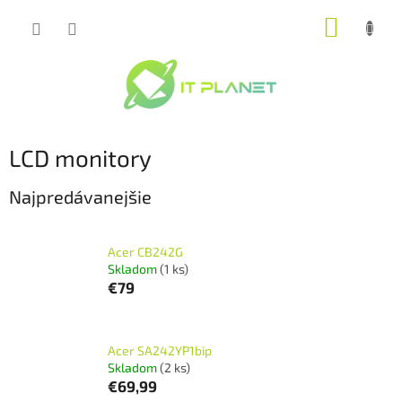
Prejsť
NÁKUP
na
obsah
KOŠÍK
LCD monitory
Najpredávanejšie
Acer CB242G
Skladom
(1 ks)
€79
Acer SA242YP1bip
Skladom
(2 ks)
€69,99