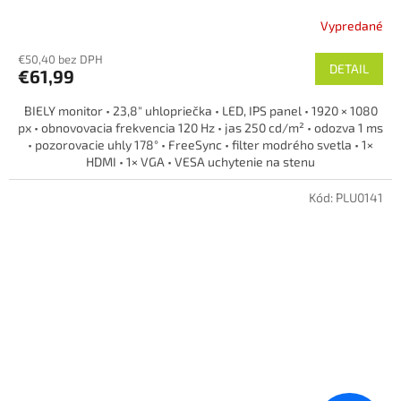
Vypredané
€50,40 bez DPH
DETAIL
€61,99
BIELY monitor • 23,8″ uhlopriečka • LED, IPS panel • 1920 × 1080
px • obnovovacia frekvencia 120 Hz • jas 250 cd/m² • odozva 1 ms
• pozorovacie uhly 178° • FreeSync • filter modrého svetla • 1×
HDMI • 1× VGA • VESA uchytenie na stenu
POZOR! Vystavený tovar -
Veľmi výhodná cena, plná záruka 2
Kód:
PLU0141
roky!
tovar je v 100% funkčnom aj vizuálnom stave bez pôvodnej krabice