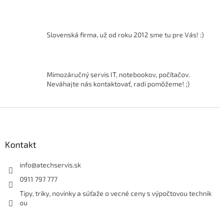
a
c
i
e
Slovenská firma, už od roku 2012 sme tu pre Vás! :)
p
r
v
k
Mimozáručný servis IT, notebookov, počítačov.
y
Neváhajte nás kontaktovať, radi pomôžeme! ;)
v
ý
p
Z
i
á
s
p
u
ä
Kontakt
t
i
info
@
atechservis.sk
e
0911 797 777
Tipy, triky, novinky a súťaže o vecné ceny s výpočtovou technik
ou