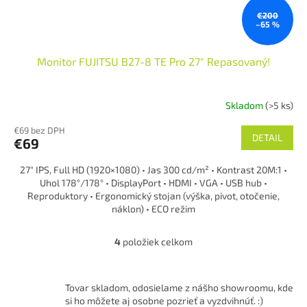
€200
–65 %
Monitor FUJITSU B27-8 TE Pro 27" Repasovaný!
Skladom
(>5 ks)
€69 bez DPH
DETAIL
€69
27″ IPS, Full HD (1920×1080) • Jas 300 cd/m² • Kontrast 20M:1 •
Uhol 178°/178° • DisplayPort • HDMI • VGA • USB hub •
Reproduktory • Ergonomický stojan (výška, pivot, otočenie,
náklon) • ECO režim
Bazárový predaj s 0% DPH! LCD 100% stav! Na plastoch môžu
byť menšie kozmetické chyby.
4
položiek celkom
O
v
l
á
Tovar skladom, odosielame z nášho showroomu, kde
d
si ho môžete aj osobne pozrieť a vyzdvihnúť. :)