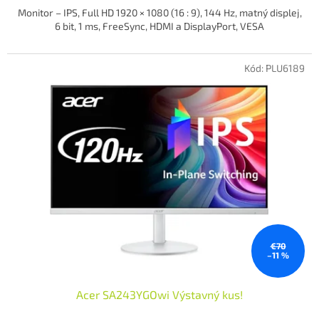
Monitor – IPS, Full HD 1920 × 1080 (16 : 9), 144 Hz, matný displej,
6 bit, 1 ms, FreeSync, HDMI a DisplayPort, VESA
Kód:
PLU6189
€70
–11 %
Acer SA243YGOwi Výstavný kus!