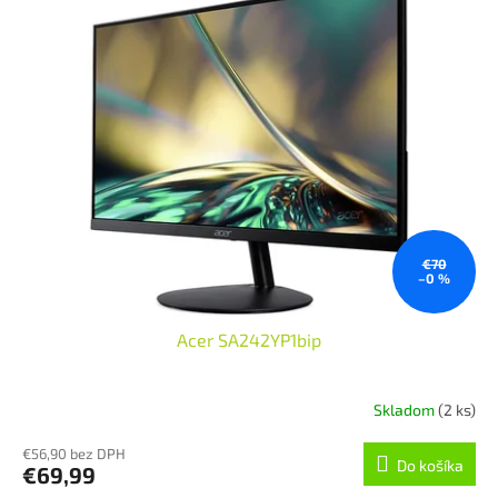
€70
–0 %
Acer SA242YP1bip
Skladom
(2 ks)
€56,90 bez DPH
Do košíka
€69,99