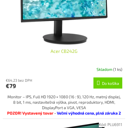
o
o
d
v
u
k
t
o
v
Acer CB242G
Skladom
(1 ks)
€64,23 bez DPH
Do košíka
€79
Monitor – IPS, Full HD 1920 × 1080 (16 : 9), 120 Hz, matný displej,
8 bit, 1 ms, nastaviteľná výška, pivot, reproduktory, HDMI,
DisplayPort a VGA, VESA
POZOR! Vystavený tovar
-
Veľmi výhodná cena, plná záruka 2
roky!
tovar je v 100% funkčnom aj vizuálnom stave
Kód:
PLU6911