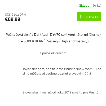
Skladom
(4 ks)
€73,16 bez DPH
Do košíka
€89,99
Počítačová skriňa Darkflash DY470 so 4 ventilátormi (čierna)
pre SUPER HERNÉ Zostavy (High end zostavy)
1
položiek celkom
O
v
l
á
Tovar skladom, odosielame z nášho showroomu, kde
d
si ho môžete aj osobne pozrieť a vyzdvihnúť. :)
a
c
i
e
Slovenská firma, už od roku 2012 sme tu pre Vás! :)
p
r
v