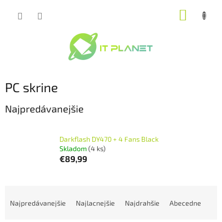
Prejsť
NÁKUP
na
obsah
KOŠÍK
PC skrine
Najpredávanejšie
Darkflash DY470 + 4 Fans Black
Skladom
(4 ks)
€89,99
R
a
Najpredávanejšie
Najlacnejšie
Najdrahšie
Abecedne
d