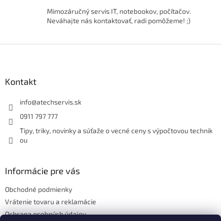
k
Mimozáručný servis IT, notebookov, počítačov.
y
Neváhajte nás kontaktovať, radi pomôžeme! ;)
v
ý
p
Z
i
á
s
p
u
ä
Kontakt
t
i
info
@
atechservis.sk
e
0911 797 777
Tipy, triky, novinky a súťaže o vecné ceny s výpočtovou technik
ou
Informácie pre vás
Obchodné podmienky
Vrátenie tovaru a reklamácie
Ochrana osobných údajov