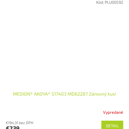
(pôvodná krabica mierne poškodená)
Kód:
PLU0059Z
MEDION® AKOYA® S17403 MD62287 Zánovný kus!
Vypredané
€194,31 bez DPH
DETAIL
€239