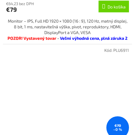
€64,23 bez DPH
Do košíka
€79
Monitor – IPS, Full HD 1920 × 1080 (16 : 9), 120 Hz, matný displej,
8 bit, 1 ms, nastaviteľná výška, pivot, reproduktory, HDMI,
DisplayPort a VGA, VESA
POZOR! Vystavený tovar
-
Veľmi výhodná cena, plná záruka 2
roky!
tovar je v 100% funkčnom aj vizuálnom stave
Kód:
PLU6911
€70
–0 %