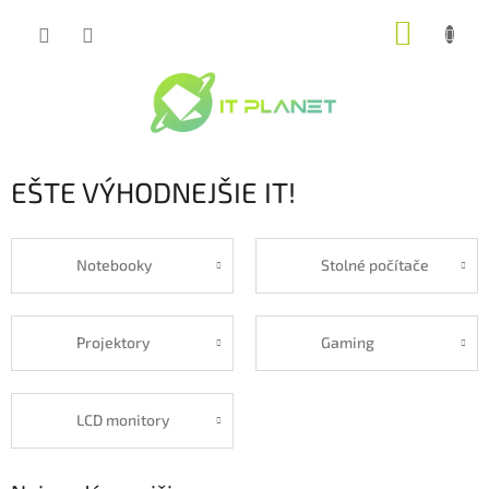
Prejsť
NÁKUP
na
obsah
KOŠÍK
EŠTE VÝHODNEJŠIE IT!
Notebooky
Stolné počítače
Projektory
Gaming
LCD monitory