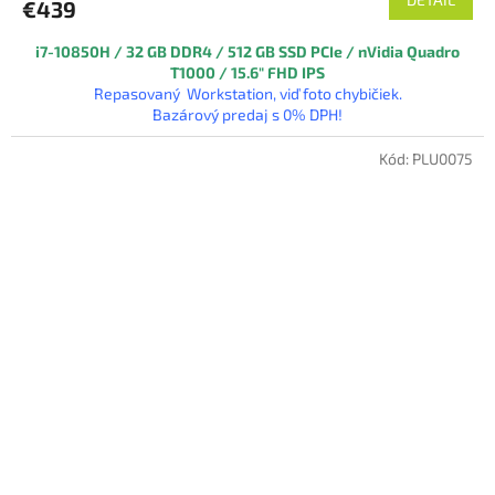
€439
i7-10850H / 32 GB DDR4 / 512 GB SSD PCIe / nVidia Quadro
T1000 / 15.6″ FHD IPS
Repasovaný Workstation, viď foto chybičiek.
Bazárový predaj s 0% DPH!
Kód:
PLU0075