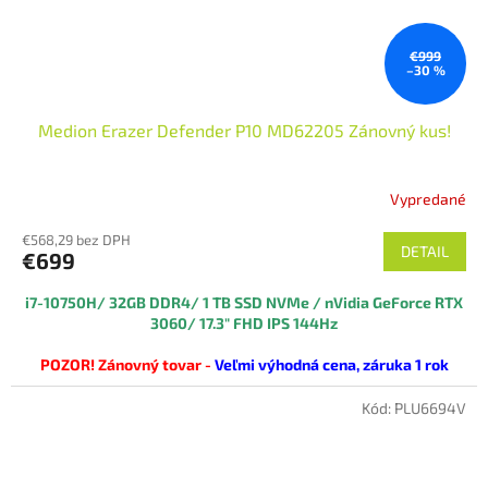
€999
–30 %
Medion Erazer Defender P10 MD62205 Zánovný kus!
Vypredané
€568,29 bez DPH
DETAIL
€699
i7-10750H/ 32GB DDR4/ 1 TB SSD NVMe / nVidia GeForce RTX
3060/ 17.3" FHD IPS 144Hz
POZOR! Zánovný tovar -
Veľmi výhodná cena, záruka 1 rok
tovar je v 100% funkčnom stave, staršieho výrobného roku s miernymi
vizuálnymi nedostatkami (viď reálne foto produktu).
Kód:
PLU6694V
Balený v náhradnej krabici
pochádza zo zahraničnej distribúcie, avšak Windows aj aplikáciu
sú už predinštalované v SK jazyku, na klávesnici sú SK polepy.