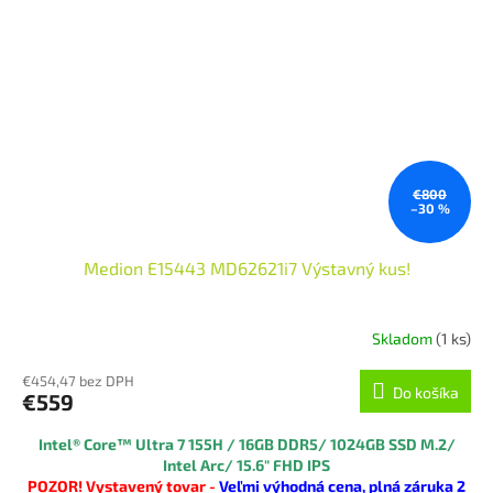
€800
–30 %
Medion E15443 MD62621i7 Výstavný kus!
Skladom
(1 ks)
€454,47 bez DPH
Do košíka
€559
Intel® Core™ Ultra 7 155H
/ 16GB DDR5/ 1024GB SSD M.2/
Intel Arc/ 15.6" FHD IPS
POZOR! Vystavený tovar -
Veľmi výhodná cena, plná záruka 2