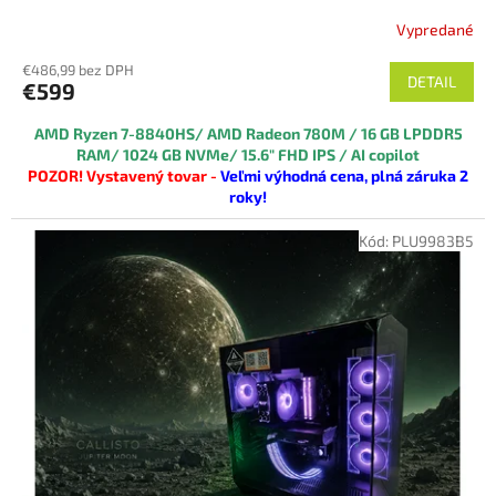
Vypredané
€486,99 bez DPH
DETAIL
€599
AMD Ryzen 7-8840HS/
AMD Radeon 780M
/ 16 GB LPDDR5
RAM/ 1024 GB NVMe/ 15.6" FHD IPS / AI copilot
POZOR! Vystavený tovar -
Veľmi výhodná cena, plná záruka 2
roky!
tovar je v 100% funkčnom aj vizuálnom stave v náhradnej krabici!
Kód:
PLU9983B5