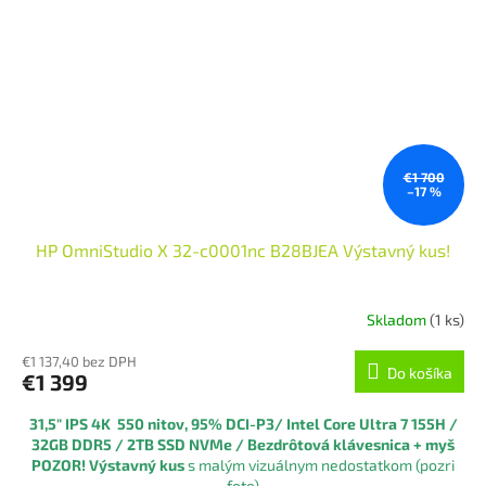
€1 700
–17 %
HP OmniStudio X 32-c0001nc B28BJEA Výstavný kus!
Skladom
(1 ks)
€1 137,40 bez DPH
Do košíka
€1 399
31,5" IPS 4K 550 nitov, 95% DCI-P3
/ I
ntel Core Ultra 7 155H
/
32GB DDR5 / 2TB SSD NVMe / Bezdrôtová klávesnica + myš
POZOR! Výstavný kus
s malým vizuálnym nedostatkom (pozri
foto)