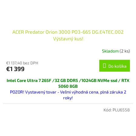
ACER Predator Orion 3000 PO3-665 DG.E4TEC.002
Výstavný kus!
Skladom
(2 ks)
€1 137,40 bez DPH
Do košíka
€1 399
Intel Core Ultra 7 265F /32 GB DDR5 /1024GB NVMe ssd / RTX
5060 8GB
POZOR! Vystavený tovar - Veľmi výhodná cena, plná záruka 2
roky!
tovar je v 100% funkčnom aj vizuálnom stave v pôvodnom
balení (pôvodná krabica mierne poškodená)
Kód:
PLU6558