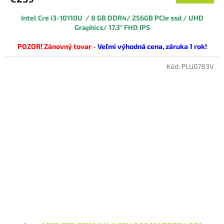
Intel Cre i3-10110U / 8 GB DDR4/ 256GB PCIe ssd / UHD
Graphics/ 17.3" FHD IPS
POZOR! Zánovný tovar -
Veľmi výhodná cena, záruka 1 rok!
tovar je v 100% funkčnom stave, staršieho výrobného roku s miernymi
vizuálnymi nedostatkami (viď reálne foto produktu).
Kód:
PLU0783V
Balený v náhradnej krabici
pochádza zo zahraničnej distribúcie, avšak Windows aj aplikáciu
sú už predinštalované v SK jazyku, na klávesnici sú SK polepy.