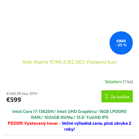
€800
–25 %
Acer Aspire 15 NX.JCJEC.003 Výstavný kus!
Skladom
(1 ks)
€486,99 bez DPH
Do košíka
€599
Intel Core i7-13620H/ Intel UHD Graphics/ 16GB LPDDR5
RAM/ 1024GB NVMe/ 15.6" FullHD IPS
POZOR! Vystavený tovar -
Veľmi výhodná cena, plná záruka 2
roky!
tovar je v 100% funkčnom aj vizuálnom stave v pôvodnom balení