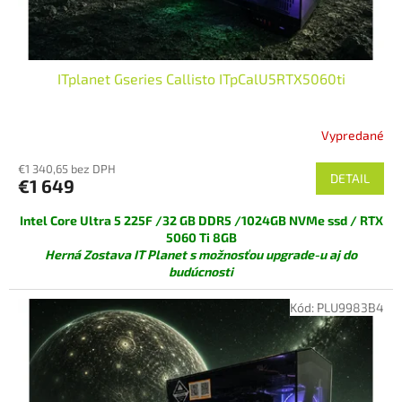
ITplanet Gseries Callisto ITpCalU5RTX5060ti
Vypredané
€1 340,65 bez DPH
DETAIL
€1 649
Intel Core Ultra 5 225F /32 GB DDR5 /1024GB NVMe ssd / RTX
5060 Ti 8GB
Herná Zostava IT Planet s možnosťou upgrade-u aj do
budúcnosti
Kód:
PLU9983B4