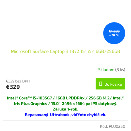
€1 289
–74 %
Microsoft Surface Laptop 3 1872 15" i5/16GB/256GB
Skladom
(3 ks)
€329 bez DPH
Do košíka
€329
Intel® Core™ i5-1035G7
/ 16GB LPDDR4x / 256 GB M.2/
Intel®
Iris Plus Graphics
/ 15.0" 2496 x 1664
px
IPS dotykový.
Záruka 1-rok.
Repasovaný Ultrabook, viď foto chybičiek.
Bazárový predaj s 0% DPH!
Kód:
PLU0250