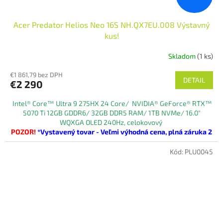
Acer Predator Helios Neo 16S NH.QX7EU.008 Výstavný
kus!
Skladom
(1 ks)
€1 861,79 bez DPH
DETAIL
€2 290
Intel® Core™ Ultra 9 275HX 24 Core/
NVIDIA® GeForce® RTX™
5070 Ti 12GB GDDR6
/ 32GB DDR5 RAM/ 1TB NVMe/ 16.0"
WQXGA OLED 240Hz, celokovový
POZOR!
*Vystavený tovar - Veľmi výhodná cena, plná záruka 2
roky!
tovar je v 100% funkčnom aj vizuálnom stave v originálnej
Kód:
PLU0045
krabici