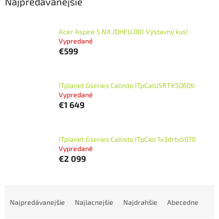
Najpredávanejšie
Acer Aspire 5 NX.JDHEU.001 Výstavný kus!
Vypredané
€599
ITplanet Gseries Callisto ITpCalU5RTX5060ti
Vypredané
€1 649
ITplanet Gseries Callisto ITpCalr7x3drtx5070
Vypredané
€2 099
R
a
Najpredávanejšie
Najlacnejšie
Najdrahšie
Abecedne
d