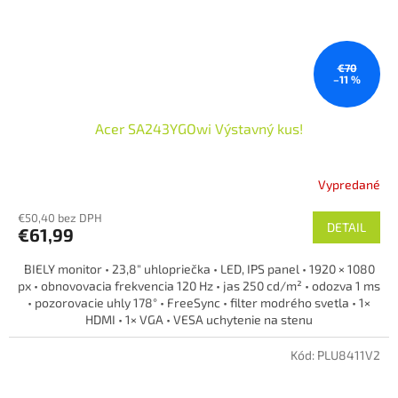
€70
–11 %
Acer SA243YGOwi Výstavný kus!
Vypredané
€50,40 bez DPH
DETAIL
€61,99
BIELY monitor • 23,8″ uhlopriečka • LED, IPS panel • 1920 × 1080
px • obnovovacia frekvencia 120 Hz • jas 250 cd/m² • odozva 1 ms
• pozorovacie uhly 178° • FreeSync • filter modrého svetla • 1×
HDMI • 1× VGA • VESA uchytenie na stenu
POZOR! Vystavený tovar -
Veľmi výhodná cena, plná záruka 2
Kód:
PLU8411V2
roky!
tovar je v 100% funkčnom aj vizuálnom stave bez pôvodnej krabice