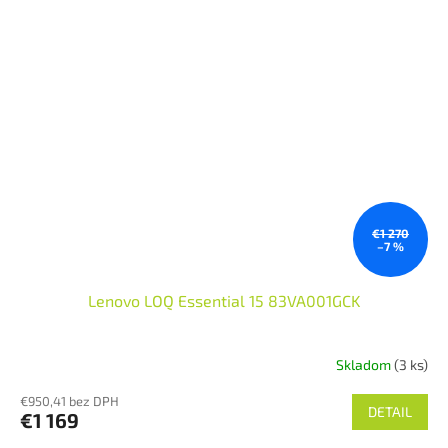
€1 270
–7 %
Lenovo LOQ Essential 15 83VA001GCK
Skladom
(3 ks)
€950,41 bez DPH
DETAIL
€1 169