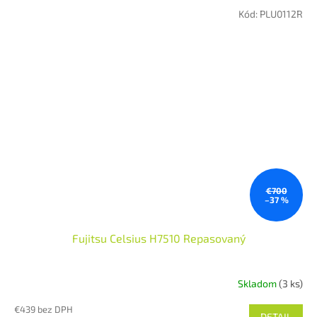
Kód:
PLU0112R
€700
–37 %
Fujitsu Celsius H7510 Repasovaný
Skladom
(3 ks)
€439 bez DPH
DETAIL