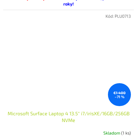
roky!
tovar je v 100% funkčnom aj vizuálnom stave v náhradnom balení
Kód:
PLU0713
€1 400
–71 %
Microsoft Surface Laptop 4 13.5" i7/irisXE/16GB/256GB
NVMe
Skladom
(1 ks)