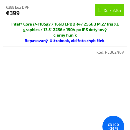
€399 bez DPH
Do košíka
€399
Intel® Core i7-1185g7 / 16GB LPDDR4/ 256GB M.2/ Iris XE
graphics / 13.5"
2256 × 1504
px
IPS dotykový
čierny hliník
Repasovaný Ultrabook, viď foto chybičiek.
Bazárový predaj s 0% DPH!
Kód:
PLU0246V
€3 100
–26 %