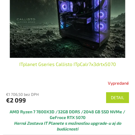
ITplanet Gseries Callisto ITpCalr7x3drtx5070
Vypredané
€1 706,50 bez DPH
DETAIL
€2 099
AMD Ryzen 7 7800X3D
/32GB DDR5 /2048 GB SSD NVMe /
GeFroce RTX 5070
Herná Zostava IT Planete s možnosťou upgrade-u aj do
budúcnosti