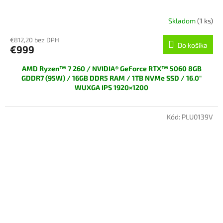
Skladom
(1 ks)
€812,20 bez DPH
Do košíka
€999
AMD Ryzen™ 7 260 / NVIDIA® GeForce RTX™ 5060 8GB
GDDR7 (95W) / 16GB DDR5 RAM / 1TB NVMe SSD / 16.0"
WUXGA IPS 1920×1200
POZOR! *Vystavený tovar -
Veľmi výhodná cena, plná záruka 2
roky!
Kód:
PLU0139V
tovar je v 100% funkčnom aj vizuálnom stave v náhradnej krabici