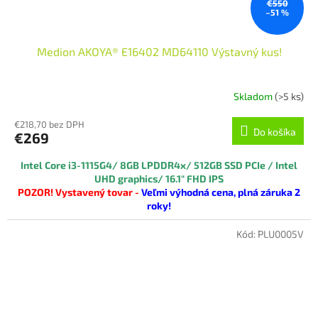
€550
–51 %
Medion AKOYA® E16402 MD64110 Výstavný kus!
Skladom
(>5 ks)
€218,70 bez DPH
Do košíka
€269
Intel Core
i3-1115G4
/ 8GB LPDDR4x/ 512GB SSD PCIe / Intel
UHD graphics/ 16.1" FHD IPS
POZOR! Vystavený tovar -
Veľmi výhodná cena, plná záruka 2
roky!
Kód:
PLU0005V