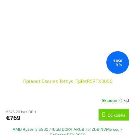
€850
–9 %
ITplanet Gseries Tethys ITpTetR5RTX3050
Skladom
(1 ks)
€625,20 bez DPH
Do košíka
€769
AMD Ryzen 5 5500 /16GB DDR4 ARGB /512GB NVMe ssd /
GeFroce RTX 3050