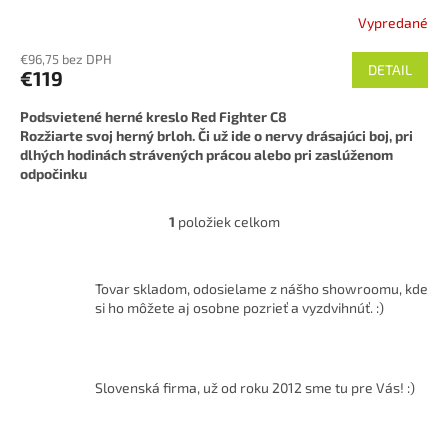
Vypredané
€96,75 bez DPH
DETAIL
€119
Podsvietené herné kreslo Red Fighter C8
Rozžiarte svoj herný brloh. Či už ide o nervy drásajúci boj, pri
dlhých hodinách strávených prácou alebo pri zaslúženom
odpočinku
1
položiek celkom
O
v
l
á
Tovar skladom, odosielame z nášho showroomu, kde
d
si ho môžete aj osobne pozrieť a vyzdvihnúť. :)
a
c
i
e
Slovenská firma, už od roku 2012 sme tu pre Vás! :)
p
r
v