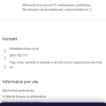
k
Mimozáručný servis IT, notebookov, počítačov.
y
Neváhajte nás kontaktovať, radi pomôžeme! ;)
v
ý
p
Z
i
á
s
p
u
ä
Kontakt
t
i
info
@
atechservis.sk
e
0911 797 777
Tipy, triky, novinky a súťaže o vecné ceny s výpočtovou technik
ou
Informácie pre vás
Obchodné podmienky
Vrátenie tovaru a reklamácie
Ochrana osobných údajov