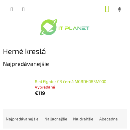
Prejsť
NÁKUP
na
obsah
KOŠÍK
Herné kreslá
Najpredávanejšie
Red Fighter C8 černá MGRDH08SM000
Vypredané
€119
R
a
Najpredávanejšie
Najlacnejšie
Najdrahšie
Abecedne
d