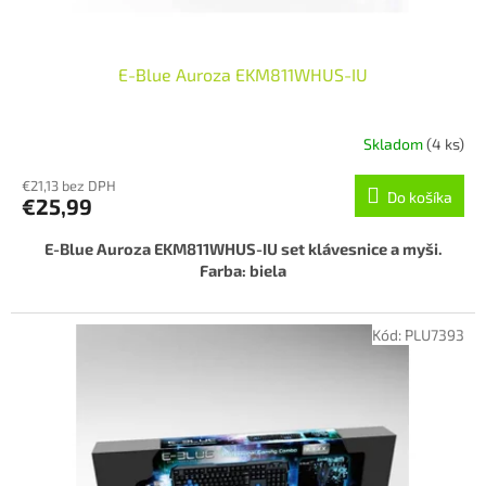
o
v
E-Blue Auroza EKM811WHUS-IU
Skladom
(4 ks)
€21,13 bez DPH
Do košíka
€25,99
E-Blue Auroza EKM811WHUS-IU set klávesnice a myši.
Farba: biela
Kód:
PLU7393