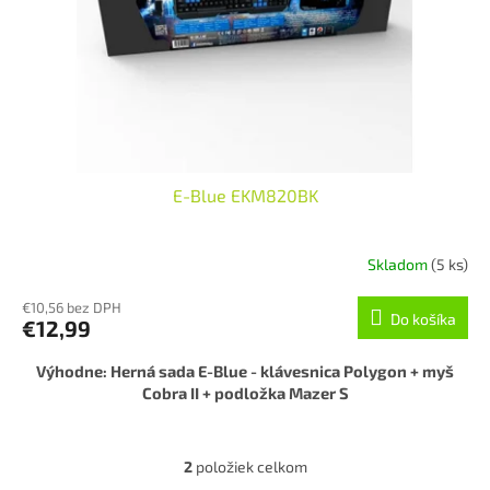
E-Blue EKM820BK
Skladom
(5 ks)
€10,56 bez DPH
Do košíka
€12,99
Výhodne: Herná sada E-Blue - klávesnica Polygon + myš
Cobra II + podložka Mazer S
2
položiek celkom
O