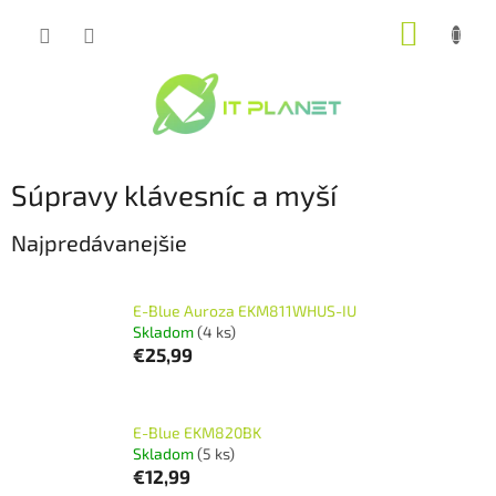
Prejsť
NÁKUP
na
obsah
KOŠÍK
Súpravy klávesníc a myší
Najpredávanejšie
E-Blue Auroza EKM811WHUS-IU
Skladom
(4 ks)
€25,99
E-Blue EKM820BK
Skladom
(5 ks)
€12,99