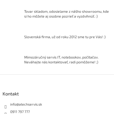
v
l
á
Tovar skladom, odosielame z nášho showroomu, kde
d
si ho môžete aj osobne pozrieť a vyzdvihnúť. :)
a
c
i
e
Slovenská firma, už od roku 2012 sme tu pre Vás! :)
p
r
v
k
Mimozáručný servis IT, notebookov, počítačov.
y
Neváhajte nás kontaktovať, radi pomôžeme! ;)
v
ý
p
Z
i
á
s
p
u
ä
Kontakt
t
i
info
@
atechservis.sk
e
0911 797 777