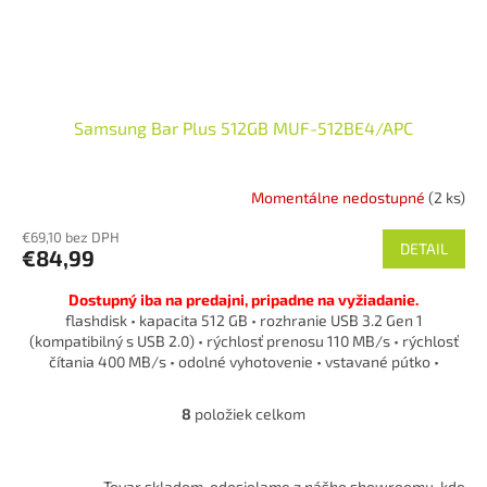
Samsung Bar Plus 512GB MUF-512BE4/APC
Momentálne nedostupné
(2 ks)
€69,10 bez DPH
DETAIL
€84,99
Dostupný iba na predajni, pripadne na vyžiadanie.
flashdisk • kapacita 512 GB • rozhranie USB 3.2 Gen 1
(kompatibilný s USB 2.0) • rýchlosť prenosu 110 MB/s • rýchlosť
čítania 400 MB/s • odolné vyhotovenie • vstavané pútko •
materiál: kov
8
položiek celkom
O
v
l
á
Tovar skladom, odosielame z nášho showroomu, kde