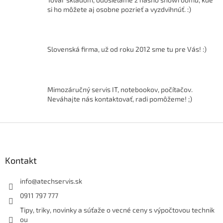
d
si ho môžete aj osobne pozrieť a vyzdvihnúť. :)
a
c
i
e
Slovenská firma, už od roku 2012 sme tu pre Vás! :)
p
r
v
k
Mimozáručný servis IT, notebookov, počítačov.
y
Neváhajte nás kontaktovať, radi pomôžeme! ;)
v
ý
p
Z
i
á
s
p
u
ä
Kontakt
t
i
info
@
atechservis.sk
e
0911 797 777
Tipy, triky, novinky a súťaže o vecné ceny s výpočtovou technik
ou