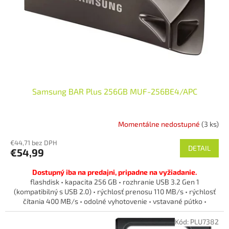
o
o
d
v
u
k
t
o
v
Samsung BAR Plus 256GB MUF-256BE4/APC
Momentálne nedostupné
(3 ks)
€44,71 bez DPH
DETAIL
€54,99
Dostupný iba na predajni, pripadne na vyžiadanie.
flashdisk • kapacita 256 GB • rozhranie USB 3.2 Gen 1
(kompatibilný s USB 2.0) • rýchlosť prenosu 110 MB/s • rýchlosť
čítania 400 MB/s • odolné vyhotovenie • vstavané pútko •
materiál: kov
Kód:
PLU7382