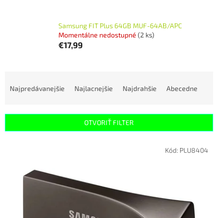
Samsung FIT Plus 64GB MUF-64AB/APC
Momentálne nedostupné
(2 ks)
€17,99
R
a
Najpredávanejšie
Najlacnejšie
Najdrahšie
Abecedne
d
e
n
OTVORIŤ FILTER
i
e
V
p
Kód:
PLU8404
ý
r
p
o
i
d
s
u
p
k
r
t