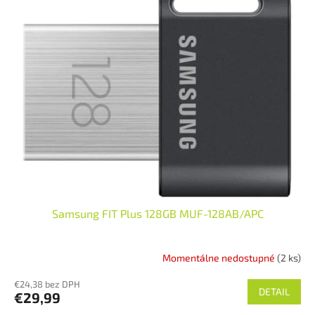
Samsung FIT Plus 128GB MUF-128AB/APC
Momentálne nedostupné
(2 ks)
€24,38 bez DPH
DETAIL
€29,99