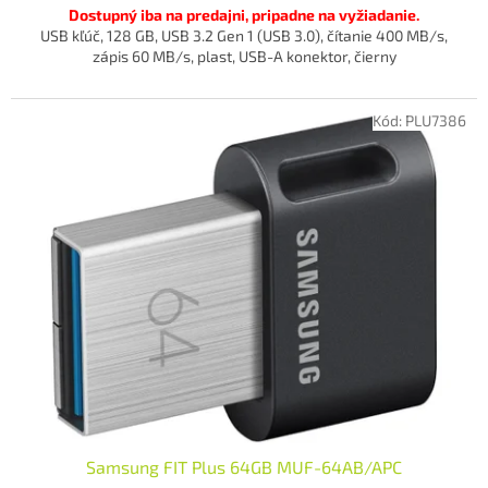
Dostupný iba na predajni, pripadne na vyžiadanie.
USB kľúč, 128 GB, USB 3.2 Gen 1 (USB 3.0), čítanie 400 MB/s,
zápis 60 MB/s, plast, USB-A konektor, čierny
Kód:
PLU7386
Samsung FIT Plus 64GB MUF-64AB/APC