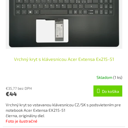
k
r
t
o
o
d
v
u
k
t
o
v
Vrchný kryt s klávesnicou Acer Extensa Ex215-51
Skladom
(1 ks)
€35,77 bez DPH
Do košíka
€44
Vrchný kryt so vstavanou klávesnicou CZ/SK s podsvietením pre
notebook Acer Extensa EX215-51
čierna, originálny diel
Foto je ilustračné