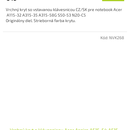
Vrchný kryt so vstavanou klávesnicou CZ/SK pre notebook Acer
A115-32 A315-35 A315-58G S50-53 N20-C5
Originálny diel. Strieborná farba krytu.
Kód:
NVK268
Vrchný kryt s klávesnicou Acer Aspire A515-54 A515-