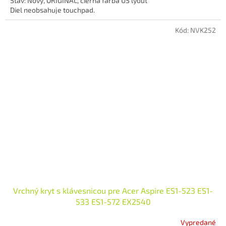
Stav: Nový, ORIGINÁL, čierna farba US lyout
Diel neobsahuje touchpad.
Kód:
NVK252
Vrchný kryt s klávesnicou pre Acer Aspire ES1-523 ES1-
533 ES1-572 EX2540
Vypredané