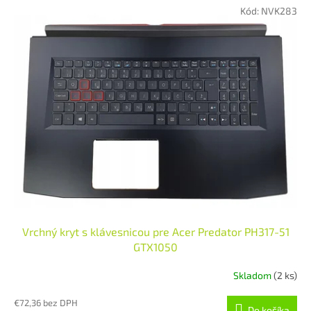
Kód:
NVK283
Vrchný kryt s klávesnicou pre Acer Predator PH317-51
GTX1050
Skladom
(2 ks)
€72,36 bez DPH
Do košíka