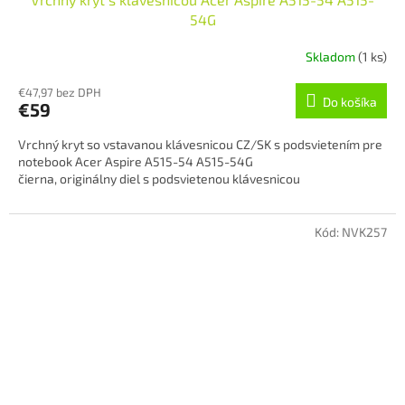
54G
Skladom
(1 ks)
€47,97 bez DPH
Do košíka
€59
Vrchný kryt so vstavanou klávesnicou CZ/SK s podsvietením pre
notebook Acer Aspire A515-54 A515-54G
čierna, originálny diel s podsvietenou klávesnicou
Kód:
NVK257