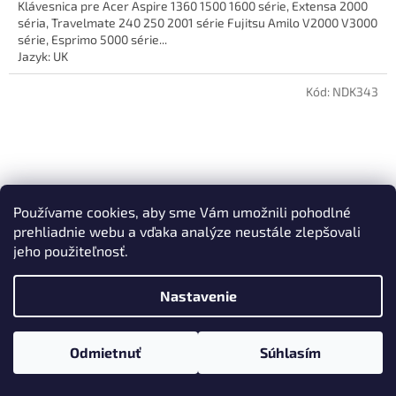
Klávesnica pre Acer Aspire 1360 1500 1600 série, Extensa 2000
séria, Travelmate 240 250 2001 série Fujitsu Amilo V2000 V3000
série, Esprimo 5000 série...
Jazyk: UK
Stav: Nová
Kód:
NDK343
Používame cookies, aby sme Vám umožnili pohodlné
prehliadnie webu a vďaka analýze neustále zlepšovali
jeho použiteľnosť.
Nastavenie
Odmietnuť
Súhlasím
Klávesnica Packard Bell EasyNote LV44HC TV43CM
TV43HC TV44CM TV44HC