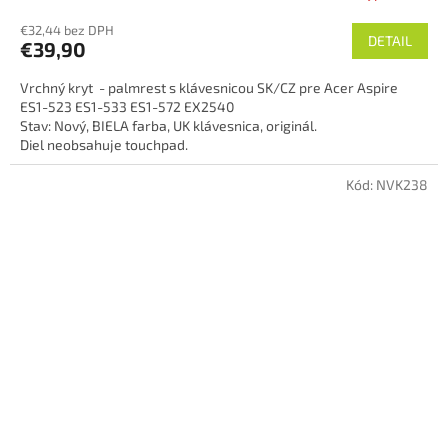
€32,44 bez DPH
DETAIL
€39,90
Vrchný kryt - palmrest s klávesnicou SK/CZ pre Acer Aspire
ES1-523 ES1-533 ES1-572 EX2540
Stav: Nový, BIELA farba, UK klávesnica, originál.
Diel neobsahuje touchpad.
Kód:
NVK238