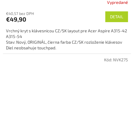
Vypredané
€40,57 bez DPH
DETAIL
€49,90
Vrchný kryt s klávesnicou CZ/SK layout pre Acer Aspire A315-42
A315-54
Stav: Nový, ORIGINÁL, čierna farba CZ/SK rozloženie klávesov
Diel neobsahuje touchpad.
Obrázok ilustračný-DE layout
Kód:
NVK275