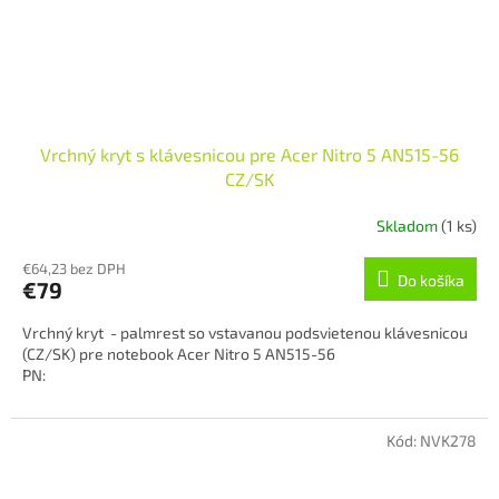
Vrchný kryt s klávesnicou pre Acer Nitro 5 AN515-56
CZ/SK
Skladom
(1 ks)
€64,23 bez DPH
Do košíka
€79
Vrchný kryt - palmrest so vstavanou podsvietenou klávesnicou
(CZ/SK) pre notebook Acer Nitro 5 AN515-56
PN:
6B.QAMN2.029
Kód:
NVK278
Originálny diel ACER