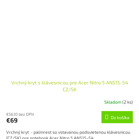
Vrchný kryt s klávesnicou pre Acer Nitro 5 AN515-54
CZ/SK
Skladom
(2 ks)
€56,10 bez DPH
Do košíka
€69
Vrchný kryt - palmrest so vstavanou podsvietenou klávesnicou
(CZ/SK) pre notebook Acer Nitro 5 AN515-54