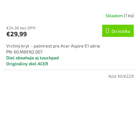
Skladom
(1 ks)
€24,38 bez DPH
Do košíka
€29,99
Vrchný kryt - palmrest pre Acer Aspire E1 séria
PN: 60.M8EN2.007
Diel obsahuje aj touchpad
Originálny diel ACER
Kód:
NVK229