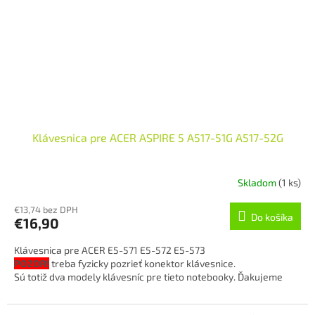
Klávesnica pre ACER ASPIRE 5 A517-51G A517-52G
Skladom
(1 ks)
€13,74 bez DPH
Do košíka
€16,90
Klávesnica pre ACER E5-571 E5-572 E5-573
POZOR!
treba fyzicky pozrieť konektor klávesnice.
Sú totiž dva modely klávesníc pre tieto notebooky. Ďakujeme
PN: 1F144505205M