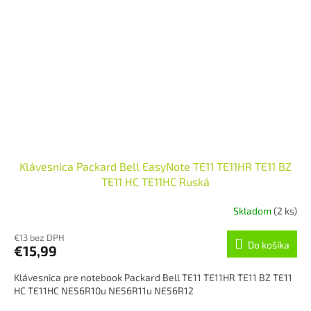
Klávesnica Packard Bell EasyNote TE11 TE11HR TE11 BZ
TE11 HC TE11HC Ruská
Skladom
(2 ks)
€13 bez DPH
Do košíka
€15,99
Klávesnica pre notebook Packard Bell TE11 TE11HR TE11 BZ TE11
HC TE11HC NE56R10u NE56R11u NE56R12