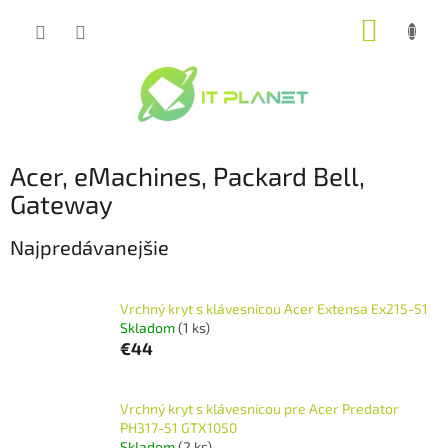
Prejsť
NÁKUP
na
obsah
KOŠÍK
Acer, eMachines, Packard Bell,
Gateway
Najpredávanejšie
Vrchný kryt s klávesnicou Acer Extensa Ex215-51
Skladom
(1 ks)
€44
Vrchný kryt s klávesnicou pre Acer Predator
PH317-51 GTX1050
Skladom
(2 ks)