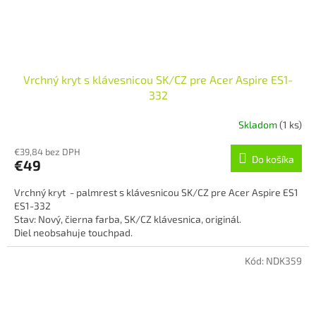
Vrchný kryt s klávesnicou SK/CZ pre Acer Aspire ES1-
332
Skladom
(1 ks)
€39,84 bez DPH
Do košíka
€49
Vrchný kryt - palmrest s klávesnicou SK/CZ pre Acer Aspire ES1
ES1-332
Stav: Nový, čierna farba, SK/CZ klávesnica, originál.
Diel neobsahuje touchpad.
Kód:
NDK359