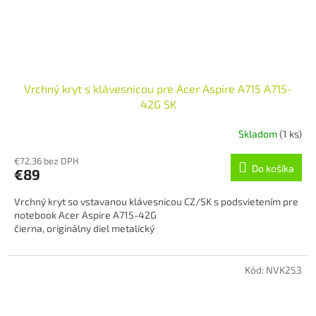
Vrchný kryt s klávesnicou pre Acer Aspire A715 A715-
42G SK
Skladom
(1 ks)
€72,36 bez DPH
Do košíka
€89
Vrchný kryt so vstavanou klávesnicou CZ/SK s podsvietením pre
notebook Acer Aspire A715-42G
čierna, originálny diel metalický
Kód:
NVK253