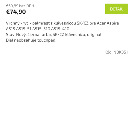
€60,89 bez DPH
DETAIL
€74,90
Vrchný kryt - palmrest s klávesnicou SK/CZ pre Acer Aspire
A515 A515-51 A515-51G A515-41G
Stav: Nový, čierna farba, SK/CZ klávesnica, originál.
Diel neobsahuje touchpad.
Kód:
NDK351