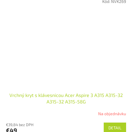
Kód:
NVK269
Jazyk: US (kompatibilná aj do SK krytu)
Stav: Novy
Vrchný kryt s klávesnicou Acer Aspire 3 A315 A315-32
A315-32 A315-58G
Na objednávku
€39,84 bez DPH
DETAIL
€49