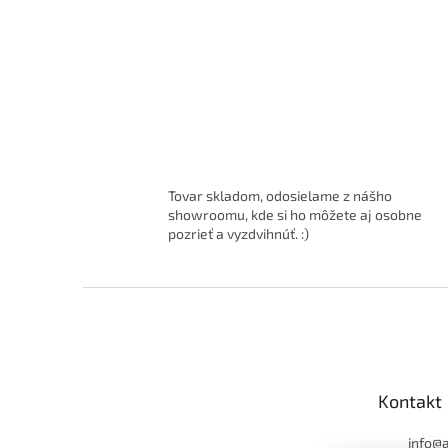
Tovar skladom, odosielame z nášho
showroomu, kde si ho môžete aj osobne
pozrieť a vyzdvihnúť. :)
Z
á
p
ä
t
Kontakt
i
e
info
@