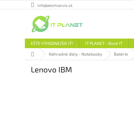
Prejsť
info@atechservis.sk
na
obsah
EŠTE VÝHODNEJŠIE IT!
IT PLANET - Nové IT
Domov
Náhradné diely - Notebooky
Batérie
Lenovo IBM