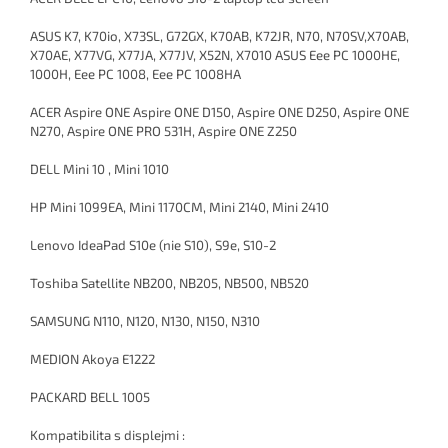
ASUS K7, K70io, X73SL, G72GX, K70AB, K72JR, N70, N70SV,X70AB,
X70AE, X77VG, X77JA, X77JV, X52N, X7010 ASUS Eee PC 1000HE,
1000H, Eee PC 1008, Eee PC 1008HA
ACER Aspire ONE Aspire ONE D150, Aspire ONE D250, Aspire ONE
N270, Aspire ONE PRO 531H, Aspire ONE Z250
DELL Mini 10 , Mini 1010
HP Mini 1099EA, Mini 1170CM, Mini 2140, Mini 2410
Lenovo IdeaPad S10e (nie S10), S9e, S10-2
Toshiba Satellite NB200, NB205, NB500, NB520
SAMSUNG N110, N120, N130, N150, N310
MEDION Akoya E1222
PACKARD BELL 1005
Kompatibilita s displejmi :