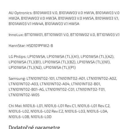
AU Optronics: B101AW03 V.0, B101AW03 V.0 HW1A, B101AW03 V.0
HW2A, B101AW03 V.0 HW3A, B101AW03 V.0 HW5A, B101AW03 V.1,
B101AW03 V.1 HW4A, B101AW03 V.1 HW5A
InnoLux: BT101IW01, BT101IW01 V.0, BT101IW02 V.0, BT101W03 V.1
HannStar: HSD101PFW2-B
LG Philips: LP101WSA, LP101WSA (TL)(A1), LP101WSA (TL)(A2),
LP101WSA (TL)(B1), LP101WSA (TL)(B2), LP101WSA (TL)(N1),
LP101WSA (TL)(N2), LP101WSA (TL)(P1)
Samsung: LTN101NT02-101, LTN101NT02-A01, LTN101NT02-A02,
LTN101NT02-A03, LTN101NT02-A04, LTN101NT02-B01,
LTN101NT02-B01-AG, LTN101NT02-C01, LTN101NT02-T01,
LTN101NT02-W05
Chi Mei: N101L6-L01, N101L6-L01 Rev.C1, N101L6-L01 Rev.C2,
N101L6-L02, N101L6-L02 Rev.C2, N101L6-L03, N101L6-L0A,
N101L6-L0B, N101L6-L0D
Dodatočné parametre