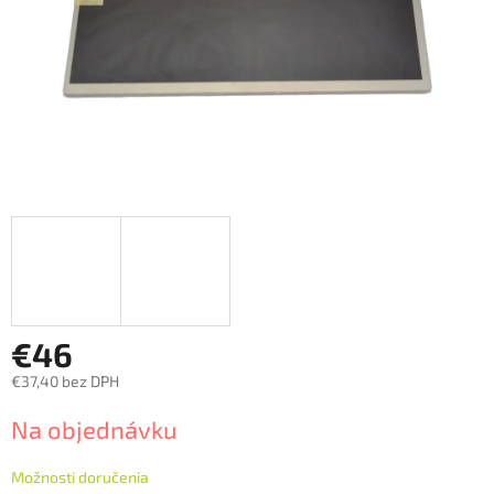
€46
€37,40 bez DPH
Jednotková
Na objednávku
cena:
Možnosti doručenia