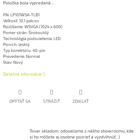
Položka bola vypredaná…
PN: LP101WSA-TLB1
Veľkosť: 10.1 palcov
Rozlíšenie: WSVGA (1024 x 600)
Pomer strán: Širokouhlý
Technológia podsvietenia: LED
Povrch: lesklý
Typ konektoru: 40-pin
Prevedenie: Normal
Stav: Nový
Detailné informácie
OPÝTAŤ SA
STRÁŽIŤ
ZDIEĽAŤ
Tovar skladom, odosielame z nášho showroomu, kde
si ho môžete aj osobne pozrieť a vyzdvihnúť. :)