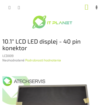
Prejsť
NÁKUP
na
obsah
KOŠÍK
10.1" LCD LED displej - 40 pin
konektor
LCD009
Priemerné
Neohodnotené
Podrobnosti hodnotenia
hodnotenie
produktu
je
0,0
z
5
hviezdičiek.