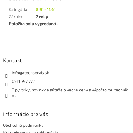
Kategória
:
8.9" - 11.6"
Záruka
:
2 roky
Položka bola vypredaná…
Z
á
p
ä
Kontakt
t
i
info
@
atechservis.sk
e
0911 797 777
Tipy, triky, novinky a súťaže o vecné ceny s výpočtovou technik
ou
Informácie pre vás
Obchodné podmienky
Vrátenie tovaru a reklamácie