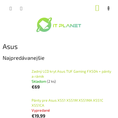
Prejsť
NÁKUP
na
obsah
KOŠÍK
Asus
Najpredávanejšie
Zadný LCD kryt Asus TUF Gaming FX504 + pánty
a rámik
Skladom
(2 ks)
€69
Pánty pre Asus X551 X551M X551MA X551C
X551CA
Vypredané
€19,99