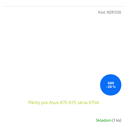
Kód:
NDP208
€69
–28 %
Pánty pre Asus K75 A75 séria K75A
Skladom
(1 ks)