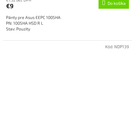
Do košíka
€9
Pánty pre Asus EEPC 1005HA
PN: 1005HA HSD R L
Stav: Pouzity
Kód:
NDP139