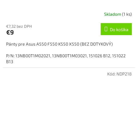
Skladom
(1 ks)
€7,32 bez DPH
Do košíka
€9
Pánty pre Asus A550 F550 K550 X550 (BEZ DOTYKOVÝ)
P/N: 13NB00T1M02021, 13NB00T1M03021, 151026 B12, 151022
B13
Kód:
NDP218
Stav: Nový