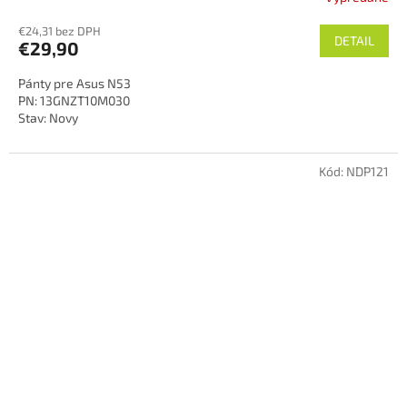
€24,31 bez DPH
DETAIL
€29,90
Pánty pre Asus N53
PN: 13GNZT10M030
Stav: Novy
Kód:
NDP121