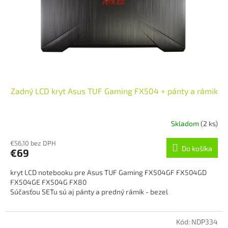
o
o
d
v
u
k
t
o
v
Zadný LCD kryt Asus TUF Gaming FX504 + pánty a rámik
Skladom
(2 ks)
€56,10 bez DPH
Do košíka
€69
kryt LCD notebooku pre Asus TUF Gaming FX504GF FX504GD
FX504GE FX504G FX80
Súčasťou SETu sú aj pánty a predný rámik - bezel
Kód:
NDP334