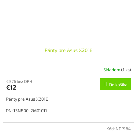
Pánty pre Asus X201E
Skladom
(1 ks)
€9,76 bez DPH
Do košíka
€12
Pánty pre Asus X201E
PN: 13NB00L2M01011
Stav: Novy
Kód:
NDP164