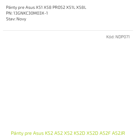
Pánty pre Asus X51 X58 PRO52 X51L X58L
PN: 13GNKC30M03X-1
Stav: Novy
Kód:
NDP071
Pánty pre Asus K52 A52 X52 K52D X52D A52F A52JR