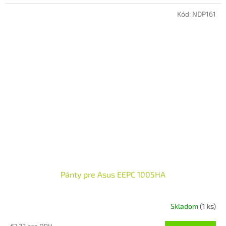
Kód:
NDP161
Pánty pre Asus EEPC 1005HA
Skladom
(1 ks)
€7,32 bez DPH