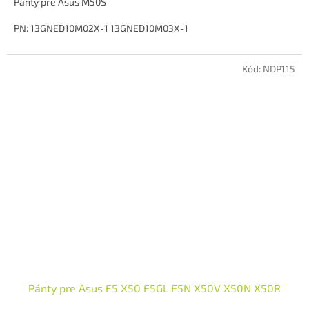
Pánty pre Asus M50S
PN: 13GNED10M02X-1 13GNED10M03X-1
Stav: Pouzity
Kód:
NDP115
Pánty pre Asus F5 X50 F5GL F5N X50V X50N X50R