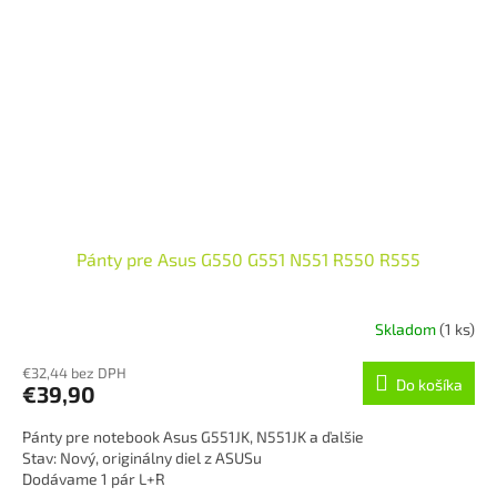
Pánty pre Asus G550 G551 N551 R550 R555
Skladom
(1 ks)
€32,44 bez DPH
Do košíka
€39,90
Pánty pre notebook Asus G551JK, N551JK a ďalšie
Stav: Nový, originálny diel z ASUSu
Dodávame 1 pár L+R