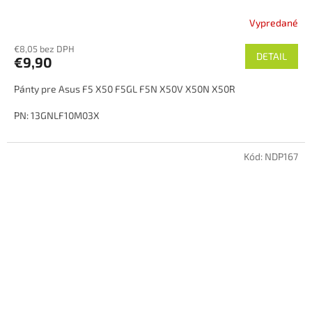
Vypredané
€8,05 bez DPH
DETAIL
€9,90
Pánty pre Asus F5 X50 F5GL F5N X50V X50N X50R
PN: 13GNLF10M03X
Stav: Pouzity
Kód:
NDP167