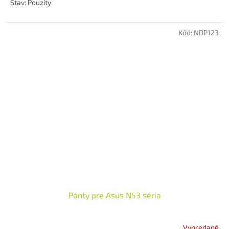
Stav: Pouzity
Kód:
NDP123
Pánty pre Asus N53 séria
Vypredané