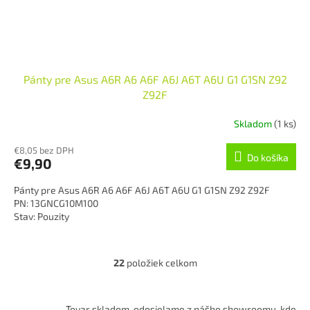
Pánty pre Asus A6R A6 A6F A6J A6T A6U G1 G1SN Z92
Z92F
Skladom
(1 ks)
€8,05 bez DPH
Do košíka
€9,90
Pánty pre Asus A6R A6 A6F A6J A6T A6U G1 G1SN Z92 Z92F
PN: 13GNCG10M100
Stav: Pouzity
22
položiek celkom
O
v
l
á
Tovar skladom, odosielame z nášho showroomu, kde