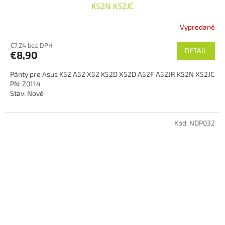
K52N X52JC
Vypredané
€7,24 bez DPH
DETAIL
€8,90
Pánty pre Asus K52 A52 X52 K52D X52D A52F A52JR K52N X52JC
PN: Z0114
Stav: Nové
Kód:
NDP032