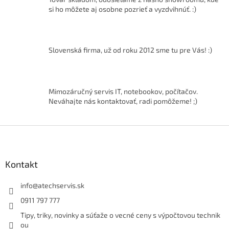
d
si ho môžete aj osobne pozrieť a vyzdvihnúť. :)
a
c
i
e
Slovenská firma, už od roku 2012 sme tu pre Vás! :)
p
r
v
k
Mimozáručný servis IT, notebookov, počítačov.
y
Neváhajte nás kontaktovať, radi pomôžeme! ;)
v
ý
p
Z
i
á
s
p
u
ä
Kontakt
t
i
info
@
atechservis.sk
e
0911 797 777
Tipy, triky, novinky a súťaže o vecné ceny s výpočtovou technik
ou