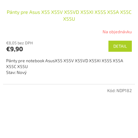
Pánty pre Asus X55 X55V X55VD X55XI X55S X55A X55C
X55U
Na objednávku
€8,05 bez DPH
DETAIL
€9,90
Pánty pre notebook AsusX55 X55V X55VD X55XI X55S X55A
X55C X55U
Stav: Nový
Kód:
NDP182