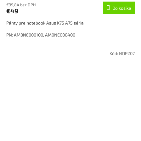
€39,84 bez DPH
Do košíka
€49
Pánty pre notebook Asus K75 A75 séria
PN: AM0NE000100, AM0NE000400
Stav: Nový
Kód:
NDP207