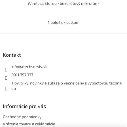
Wireless Stereo • bezdrôtový mikrofón •
1
položiek celkom
O
v
l
Z
á
á
d
p
a
ä
Kontakt
c
t
i
i
info
@
atechservis.sk
e
p
e
0911 797 777
r
Tipy, triky, novinky a súťaže o vecné ceny s výpočtovou technik
v
ou
k
y
v
ý
Informácie pre vás
p
i
Obchodné podmienky
s
Vrátenie tovaru a reklamácie
u