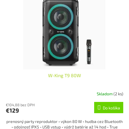
i
p
s
r
p
o
r
d
o
u
d
k
u
t
k
o
t
v
o
v
W-King T9 80W
Skladom
(2 ks)
€104,88 bez DPH
Do košíka
€129
prenosný party reproduktor • výkon 80 W • hudba cez Bluetooth
• odolnosť IPX5 • USB vstup • výdrž batérie až 14 hod • True