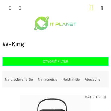
Prejsť
NÁKUP
na
obsah
KOŠÍK
W-King
OTVORIŤ FILTER
R
a
Najpredávanejšie
Najlacnejšie
Najdrahšie
Abecedne
d
e
V
n
Kód:
PLU9801
ý
i
p
e