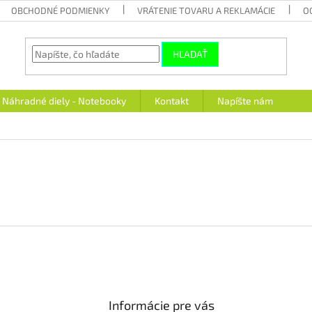
OBCHODNÉ PODMIENKY
VRÁTENIE TOVARU A REKLAMÁCIE
O
HĽADAŤ
Náhradné diely - Notebooky
Kontakt
Napíšte nám
Informácie pre vás