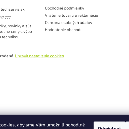
Obchodné podmienky
atechservis.sk
Vrátenie tovaru a reklamácie
97 777
Ochrana osobných údajov
riky, novinky a súť
Hodnotenie obchodu
vecné ceny s výpo
u technikou
hradené.
Upraviť nastavenie cookies
cookies, aby sme Vám umožnili pohodlné
Odmietnuť