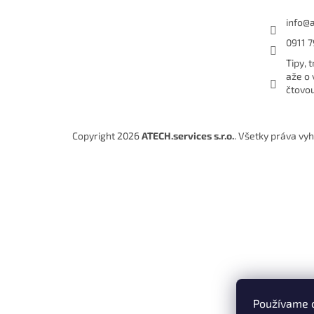
e
info
@
0911 7
Tipy, t
aže o 
čtovo
Copyright 2026
ATECH.services s.r.o.
. Všetky práva vy
Používame 