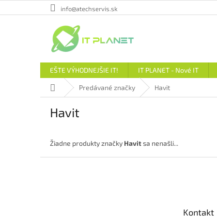
Prejsť
info@atechservis.sk
na
obsah
EŠTE VÝHODNEJŠIE IT!
IT PLANET - Nové IT
Domov
Predávané značky
Havit
Havit
Žiadne produkty značky
Havit
sa nenašli...
Z
á
p
ä
t
Kontakt
i