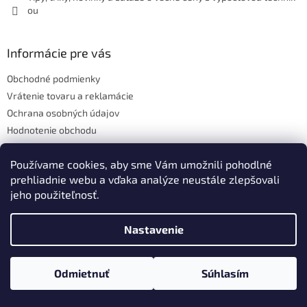
ou
Informácie pre vás
Obchodné podmienky
Vrátenie tovaru a reklamácie
Ochrana osobných údajov
Hodnotenie obchodu
Používame cookies, aby sme Vám umožnili pohodlné
prehliadnie webu a vďaka analýze neustále zlepšovali
Vytvoril Shoptet
jeho použiteľnosť.
Nastavenie
Copyright 2026
ATECH.services s.r.o.
. Všetky práva vyhradené.
Upraviť nastavenie cookies
Odmietnuť
Súhlasím