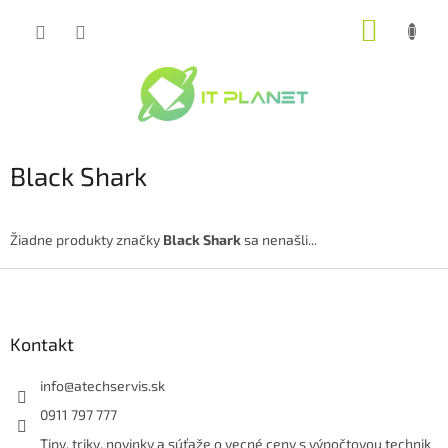
Prejsť
NÁKUP
na
obsah
KOŠÍK
Black Shark
Žiadne produkty značky
Black Shark
sa nenašli...
Z
á
p
ä
Kontakt
t
i
info
@
atechservis.sk
e
0911 797 777
Tipy, triky, novinky a súťaže o vecné ceny s výpočtovou technik