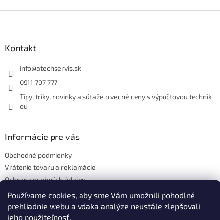
Z
á
p
ä
Kontakt
t
i
info
@
atechservis.sk
e
0911 797 777
Tipy, triky, novinky a súťaže o vecné ceny s výpočtovou technik
ou
Informácie pre vás
Obchodné podmienky
Vrátenie tovaru a reklamácie
Ochrana osobných údajov
Hodnotenie obchodu
Používame cookies, aby sme Vám umožnili pohodlné
prehliadnie webu a vďaka analýze neustále zlepšovali
jeho použiteľnosť.