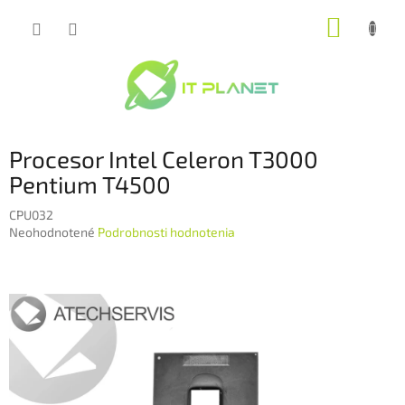
Prejsť
NÁKUP
na
obsah
KOŠÍK
Procesor Intel Celeron T3000
Pentium T4500
CPU032
Priemerné
Neohodnotené
Podrobnosti hodnotenia
hodnotenie
produktu
je
0,0
z
5
hviezdičiek.