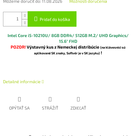
Môžeme doručiť do:
11.08.2026
Možnosti doručenia
Pridať do košíka
Intel Core i5-10210U/ 8GB DDR4/ 512GB M.2/ UHD Graphics/
15.6" FHD
POZOR!
Výstavný kus z Nemeckej distribúcie
(na klávesnici sú
!
aplikované SK znaky, Softvér je v SK jazyku)
Detailné informácie
OPÝTAŤ SA
STRÁŽIŤ
ZDIEĽAŤ