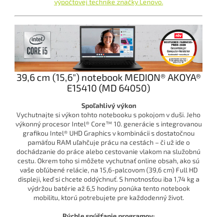
výpočtovej technike značky Lenovo.
39,6 cm (15,6") notebook MEDION® AKOYA®
E15410 (MD 64050)
Spoľahlivý výkon
Vychutnajte si výkon tohto notebooku s pokojom v duši. Jeho
výkonný procesor Intel® Core™ 10. generácie s integrovanou
grafikou Intel® UHD Graphics v kombinácii s dostatočnou
pamäťou RAM uľahčuje prácu na cestách – či už ide o
dochádzanie do práce alebo cestovanie vlakom na služobnú
cestu. Okrem toho si môžete vychutnať online obsah, ako sú
vaše obľúbené relácie, na 15,6-palcovom (39,6 cm) Full HD
displeji, keď si chcete oddýchnuť. S hmotnosťou iba 1,74 kg a
výdržou batérie až 6,5 hodiny ponúka tento notebook
mobilitu, ktorú potrebujete pre každodenný život.
Rýchle spúšťanie programov: