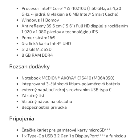
Procesor Intel® Core™ i5-10210U (1,60 GHz, až 4,20
GHz, 4 jadrá, 8 vlákien a 6 MB Intel® Smart Cache)
Windows 11 Domov
Antireflexný 39,6 cm (15,6”) Full HD displej s rozlíšením
1 920 x 1 080 pixelov a technológiou IPS
Pomer strán: 16:9
Grafická karta Intel® UHD
512 GB M.2 SSD
8 GB RAM DDR4
Rozsah dodávky
Notebook MEDION® AKOYA® E15410 (MD64050)
integrovaná 3-článková lítium-polymérová batéria
externý napájací zdroj s rozhraním USB typu C
Záručný list
Stručný návod na obsluhu
Bezpečnostná príručka
Pripojenia
Čítačka kariet pre pamäťové karty microSD***
1 x Type-C s USB 3.2 Gen 1 s DisplayPort**** a funkciou