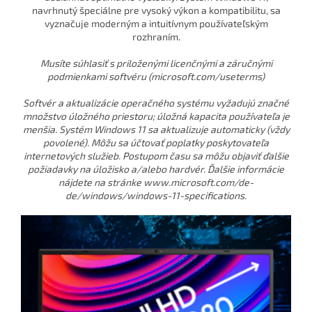
navrhnutý špeciálne pre vysoký výkon a kompatibilitu, sa
vyznačuje moderným a intuitívnym používateľským
rozhraním.
Musíte súhlasiť s priloženými licenčnými a záručnými
podmienkami softvéru (microsoft.com/useterms)
Softvér a aktualizácie operačného systému vyžadujú značné
množstvo úložného priestoru; úložná kapacita používateľa je
menšia. Systém Windows 11 sa aktualizuje automaticky (vždy
povolené). Môžu sa účtovať poplatky poskytovateľa
internetových služieb. Postupom času sa môžu objaviť ďalšie
požiadavky na úložisko a/alebo hardvér. Ďalšie informácie
nájdete na stránke www.microsoft.com/de-
de/windows/windows-11-specifications.