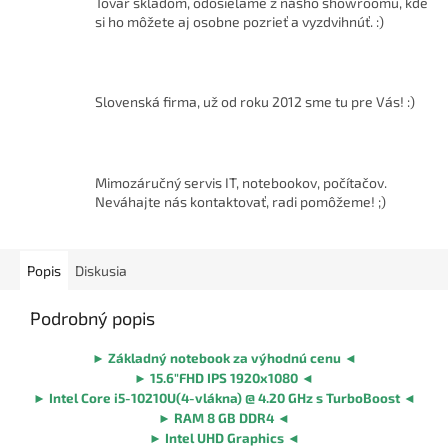
Tovar skladom, odosielame z nášho showroomu, kde
si ho môžete aj osobne pozrieť a vyzdvihnúť. :)
Slovenská firma, už od roku 2012 sme tu pre Vás! :)
Mimozáručný servis IT, notebookov, počítačov.
Neváhajte nás kontaktovať, radi pomôžeme! ;)
Popis
Diskusia
Podrobný popis
►
Základný notebook za výhodnú cenu
◄
►
15.6"FHD IPS 1920x1080
◄
►
Intel Core i5-10210U(4-vlákna) @ 4.20 GHz s TurboBoost
◄
►
RAM 8 GB DDR4
◄
►
Intel UHD Graphics
◄