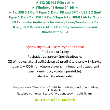
►
512 GB M.2 PCIe ssd
◄
►
Windows 11 Home 64-bit
◄
►
1 x USB 3.2 Gen1 Type-C, Data, PD and DP 1 x USB 3.2 Gen1
Type-C, Data 2 x USB 3.2 Gen1 Type A 1 x HDMI 1.4b 1 x Micro
SD 1 x combo Audio jack for microphone/headphone 1 x
RJ45, ntel® Wireless-AC 9560 s integrovanou funkciou
Bluetooth® 5.1
◄
Vystavený tovar - Veľmi výhodná cena!
Plná záruka 2 roky
Pochádza zo zahraničnej distribúcie.
OS Windows, ako aj aplikácie sú už predinštalované v SK jazyku.
tovar je v 100% funkčnom stave, s minimálnymi vizuálnymi
známkami (fotky v galérii produktu).
Balené v náhradnej krabici.
Navyše v cene "Ready to Go" balík bez potreby akejkoľvek ďalšej
inštalácie.
Notebook plne nainštalovaný s bonusovými aplikáciami!
UŽ LEN ZAPNÚŤ A POUŽÍVAŤ!