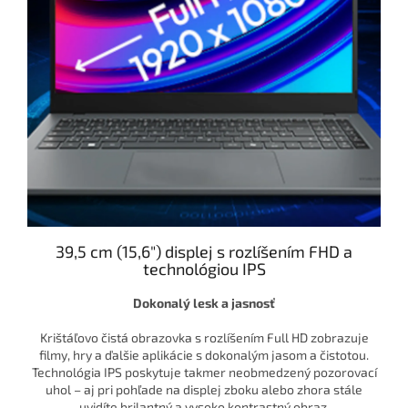
39,5 cm (15,6") displej s rozlíšením FHD a
technológiou IPS
Dokonalý lesk a jasnosť
Krištáľovo čistá obrazovka s rozlíšením Full HD zobrazuje
filmy, hry a ďalšie aplikácie s dokonalým jasom a čistotou.
Technológia IPS poskytuje takmer neobmedzený pozorovací
uhol – aj pri pohľade na displej zboku alebo zhora stále
uvidíte brilantný a vysoko kontrastný obraz.