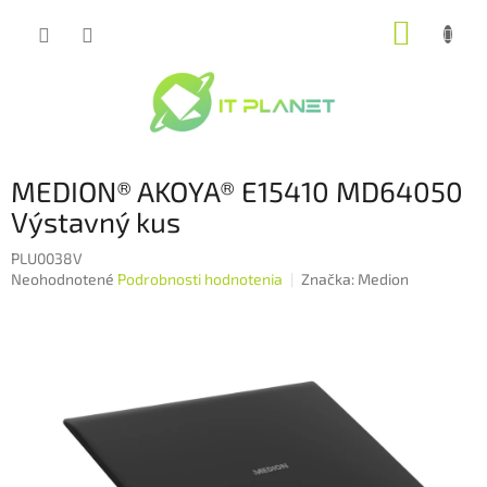
Prejsť
NÁKUP
na
obsah
KOŠÍK
MEDION® AKOYA® E15410 MD64050
Výstavný kus
PLU0038V
Priemerné
Neohodnotené
Podrobnosti hodnotenia
Značka:
Medion
hodnotenie
produktu
je
0,0
z
5
hviezdičiek.