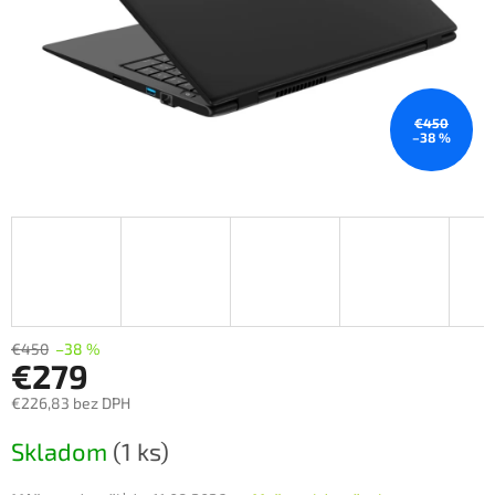
€450
–38 %
€450
–38 %
€279
€226,83 bez DPH
Jednotková
Skladom
(1 ks)
cena: