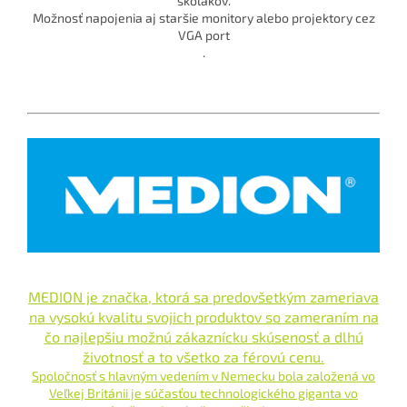
školákov.
Možnosť napojenia aj staršie monitory alebo projektory cez
VGA port
.
MEDION je značka, ktorá sa predovšetkým zameriava
na vysokú kvalitu svojich produktov so zameraním na
čo najlepšiu možnú zákaznícku skúsenosť a dlhú
životnosť a to všetko za férovú cenu.
Spoločnosť s hlavným vedením v Nemecku bola založená vo
Veľkej Británii je súčasťou technologického giganta vo