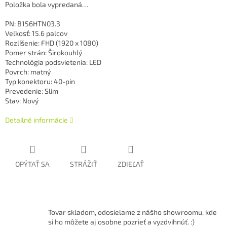
Položka bola vypredaná…
PN: B156HTN03.3
Veľkosť: 15.6 palcov
Rozlíšenie: FHD (1920 x 1080)
Pomer strán: Širokouhlý
Technológia podsvietenia: LED
Povrch: matný
Typ konektoru: 40-pin
Prevedenie: Slim
Stav: Nový
Detailné informácie
OPÝTAŤ SA
STRÁŽIŤ
ZDIEĽAŤ
Tovar skladom, odosielame z nášho showroomu, kde
si ho môžete aj osobne pozrieť a vyzdvihnúť. :)