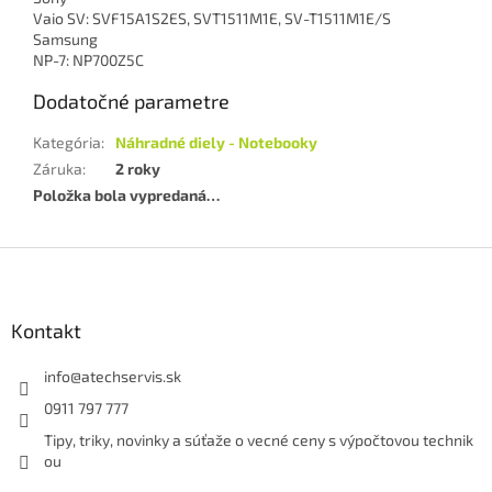
Vaio SV: SVF15A1S2ES, SVT1511M1E, SV-T1511M1E/S
Samsung
NP-7: NP700Z5C
Dodatočné parametre
Kategória
:
Náhradné diely - Notebooky
Záruka
:
2 roky
Položka bola vypredaná…
Z
á
p
ä
Kontakt
t
i
info
@
atechservis.sk
e
0911 797 777
Tipy, triky, novinky a súťaže o vecné ceny s výpočtovou technik
ou