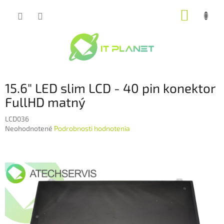
Prejsť
NÁKUP
na
obsah
KOŠÍK
15.6" LED slim LCD - 40 pin konektor
FullHD matný
LCD036
Priemerné
Neohodnotené
Podrobnosti hodnotenia
hodnotenie
produktu
je
0,0
z
5
hviezdičiek.