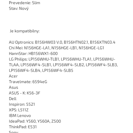
Prevedenie: Slim
Stav: Nový
Je kompatibilny:
AU Optronics: B156HW03 V.0, B156HTN02.1, B156XTN03.4
Chi Mei: N156HGE-LA1, N156HGE-LB1, N156HGE-LG1
HannStar: HB156WX1-600
LG Philips: LP156WHU-TLB1, LP156WHU-TLA1, LP156WHU-
TLAA, LP156WF4-SLB1, LP156WF4-SLB2, LP156WF4-SLB3,
LP156WF4-SLB4, LP156WF4-SLB5
Acer
Travelmate: 6594eG
Asus
ASUS - K: K56-3F
Dell
Inspiron: 5521
XPS: L511Z
IBM Lenovo
IdeaPad: Y560, Y560A, Z500
ThinkPad: E531
Sony