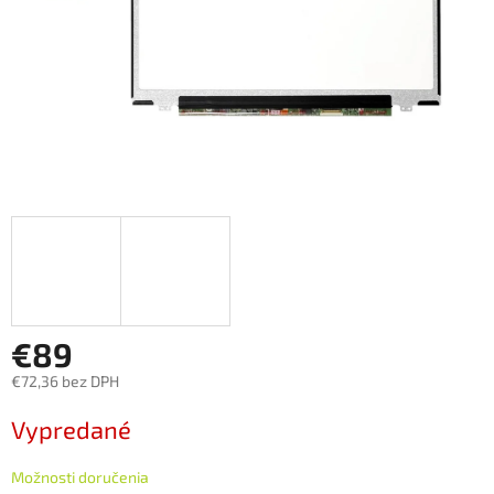
€89
€72,36 bez DPH
Jednotková
Vypredané
cena:
Možnosti doručenia