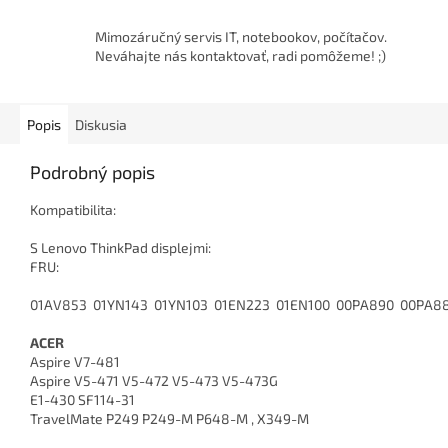
Mimozáručný servis IT, notebookov, počítačov.
Neváhajte nás kontaktovať, radi pomôžeme! ;)
Popis
Diskusia
Podrobný popis
Kompatibilita:
S Lenovo ThinkPad displejmi:
FRU:
01AV853 01YN143 01YN103 01EN223 01EN100 00PA890 00PA8
ACER
Aspire V7-481
Aspire V5-471 V5-472 V5-473 V5-473G
E1-430 SF114-31
TravelMate P249 P249-M P648-M , X349-M