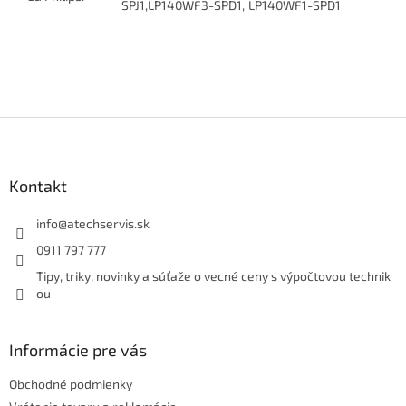
SPJ1
,
LP140WF3-SPD1
,
LP140WF1-SPD1
Z
á
p
ä
Kontakt
t
i
info
@
atechservis.sk
e
0911 797 777
Tipy, triky, novinky a súťaže o vecné ceny s výpočtovou technik
ou
Informácie pre vás
Obchodné podmienky