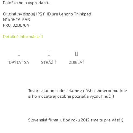
Položka bola vypredaná…
Originálny displej IPS FHD pre Lenono Thinkpad
N140HCA-EAB
FRU: 02DL764
Detailné informácie
OPÝTAŤ SA
STRÁŽIŤ
ZDIEĽAŤ
Tovar skladom, odosielame z nášho showroomu, kde
si ho môžete aj osobne pozrieť a vyzdvihnúť. :)
Slovenská firma, už od roku 2012 sme tu pre Vás! :)