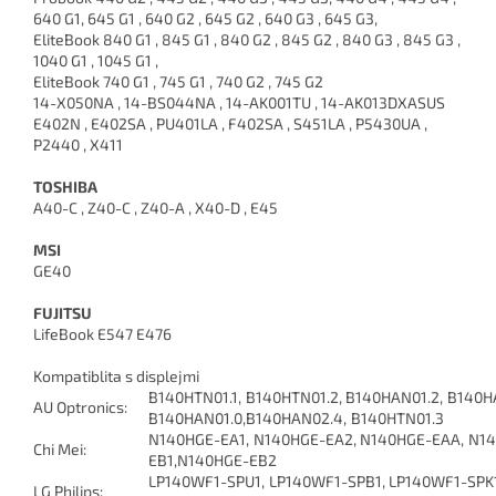
640 G1, 645 G1 , 640 G2 , 645 G2 , 640 G3 , 645 G3,
EliteBook 840 G1 , 845 G1 , 840 G2 , 845 G2 , 840 G3 , 845 G3 ,
1040 G1 , 1045 G1 ,
EliteBook 740 G1 , 745 G1 , 740 G2 , 745 G2
14-X050NA , 14-BS044NA , 14-AK001TU , 14-AK013DXASUS
E402N , E402SA , PU401LA , F402SA , S451LA , P5430UA ,
P2440 , X411
TOSHIBA
A40-C , Z40-C , Z40-A , X40-D , E45
MSI
GE40
FUJITSU
LifeBook E547 E476
Kompatiblita s displejmi
B140HTN01.1
,
B140HTN01.2
,
B140HAN01.2
,
B140H
AU Optronics
:
B140HAN01.0
,
B140HAN02.4
,
B140HTN01.3
N140HGE-EA1
,
N140HGE-EA2
,
N140HGE-EAA
,
N14
Chi Mei
:
EB1
,
N140HGE-EB2
LP140WF1-SPU1
,
LP140WF1-SPB1
,
LP140WF1-SPK
LG Philips
: