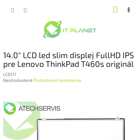
Prejsť
NÁKUP
na
obsah
KOŠÍK
14.0" LCD led slim displej FullHD IPS
pre Lenovo ThinkPad T460s originál
LCD111
Priemerné
Neohodnotené
Podrobnosti hodnotenia
hodnotenie
produktu
je
0,0
z
5
hviezdičiek.