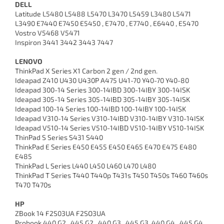
DELL
Latitude L5480 L5488 L5470 L3470 L5459 L3480 L5471
L3490 E7440 E7450 E5450 , E7470 , E7740 , E6440 , E5470
Vostro V5468 V5471
Inspiron 3441 3442 3443 7447
LENOVO
ThinkPad X Series X1 Carbon 2 gen / 2nd gen.
Ideapad Z410 U430 U430P A475 U41-70 Y40-70 Y40-80
Ideapad 300-14 Series 300-14IBD 300-14IBY 300-14ISK
Ideapad 305-14 Series 305-14IBD 305-14IBY 305-14ISK
Ideapad 100-14 Series 100-14IBD 100-14IBY 100-14ISK
Ideapad V310-14 Series V310-14IBD V310-14IBY V310-14ISK
Ideapad V510-14 Series V510-14IBD V510-14IBY V510-14ISK
ThinPad S Series S431 S440
ThinkPad E Series E450 E455 E450 E465 E470 E475 E480
E485
ThinkPad L Series L440 L450 L460 L470 L480
ThinkPad T Series T440 T440p T431s T450 T450s T460 T460s
T470 T470s
HP
ZBook 14 F2S03UA F2SO3UA
Probook 440 G2 , 445 G2 , 440 G3 , 445 G3, 440 G4 , 445 G4 ,