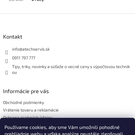
Z
á
p
ä
Kontakt
t
i
info
@
atechservis.sk
e
0911 797 777
Tipy, triky, novinky a súťaže o vecné ceny s výpočtovou technik
ou
Informácie pre vás
Obchodné podmienky
Vrátenie tovaru a reklamácie
Ochrana osobných údajov
Hodnotenie obchodu
Používame cookies, aby sme Vám umožnili pohodlné
prehliadnie webu a vďaka analýze neustále zlepšovali