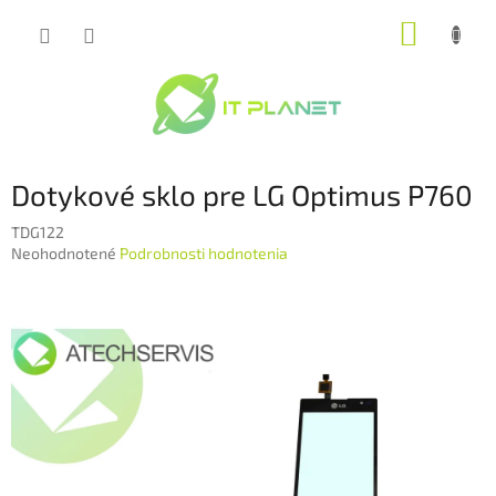
Prejsť
NÁKUP
na
obsah
KOŠÍK
Dotykové sklo pre LG Optimus P760
TDG122
Priemerné
Neohodnotené
Podrobnosti hodnotenia
hodnotenie
produktu
je
0,0
z
5
hviezdičiek.