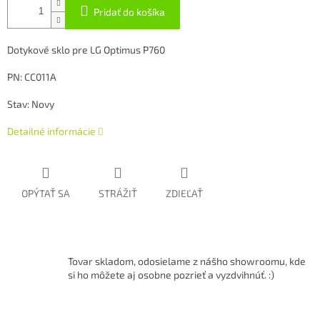
Pridať do košíka
Dotykové sklo pre LG Optimus P760
PN: CC011A
Stav: Novy
Detailné informácie
OPÝTAŤ SA
STRÁŽIŤ
ZDIEĽAŤ
Tovar skladom, odosielame z nášho showroomu, kde
si ho môžete aj osobne pozrieť a vyzdvihnúť. :)