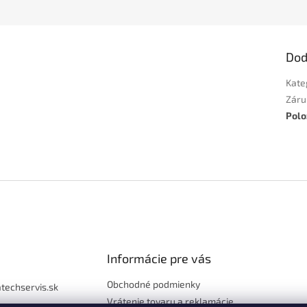
Dod
Kate
Záru
Polo
Informácie pre vás
Obchodné podmienky
atechservis.sk
Vrátenie tovaru a reklamácie
97 777