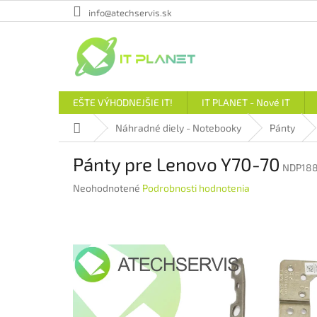
Prejsť
info@atechservis.sk
na
obsah
EŠTE VÝHODNEJŠIE IT!
IT PLANET - Nové IT
Domov
Náhradné diely - Notebooky
Pánty
Pánty pre Lenovo Y70-70
NDP18
Priemerné
Neohodnotené
Podrobnosti hodnotenia
hodnotenie
produktu
je
0,0
z
5
hviezdičiek.