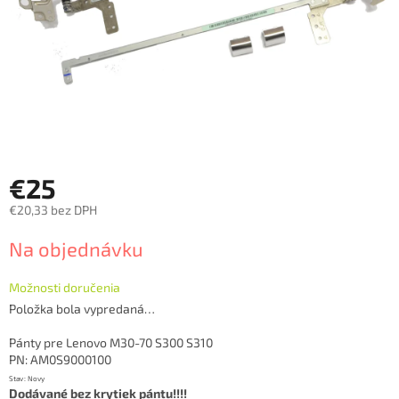
€25
€20,33 bez DPH
Jednotková
Na objednávku
cena:
Možnosti doručenia
Položka bola vypredaná…
Pánty pre Lenovo M30-70 S300 S310
PN: AM0S9000100
Stav: Novy
Dodávané bez krytiek pántu!!!!