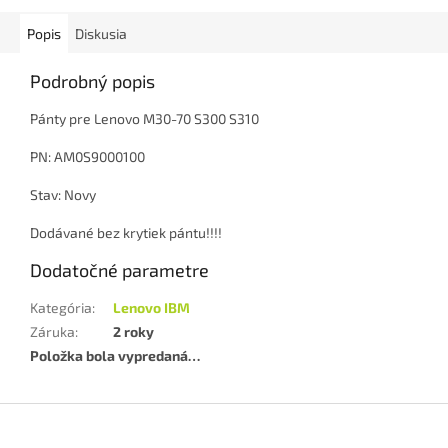
Popis
Diskusia
Podrobný popis
Pánty pre Lenovo M30-70 S300 S310
PN: AM0S9000100
Stav: Novy
Dodávané bez krytiek pántu!!!!
Dodatočné parametre
Kategória
:
Lenovo IBM
Záruka
:
2 roky
Položka bola vypredaná…
Z
á