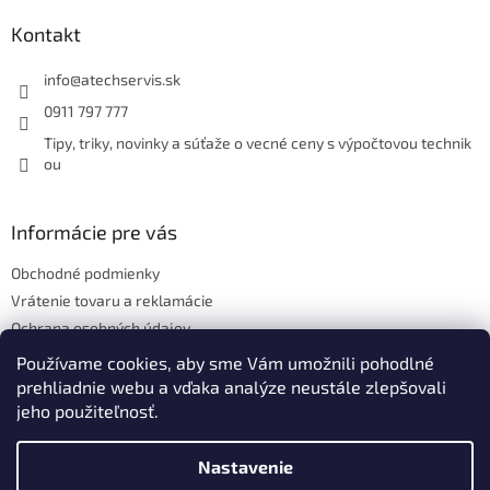
p
ä
Kontakt
t
i
info
@
atechservis.sk
e
0911 797 777
Tipy, triky, novinky a súťaže o vecné ceny s výpočtovou technik
ou
Informácie pre vás
Obchodné podmienky
Vrátenie tovaru a reklamácie
Ochrana osobných údajov
Hodnotenie obchodu
Používame cookies, aby sme Vám umožnili pohodlné
prehliadnie webu a vďaka analýze neustále zlepšovali
jeho použiteľnosť.
Vytvoril Shoptet
Nastavenie