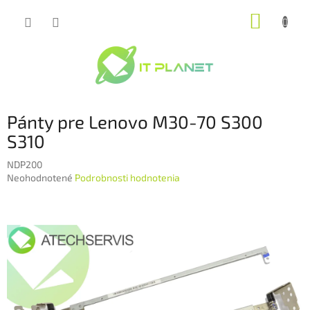
Prejsť
NÁKUP
na
obsah
KOŠÍK
Pánty pre Lenovo M30-70 S300
S310
NDP200
Priemerné
Neohodnotené
Podrobnosti hodnotenia
hodnotenie
produktu
je
0,0
z
5
hviezdičiek.