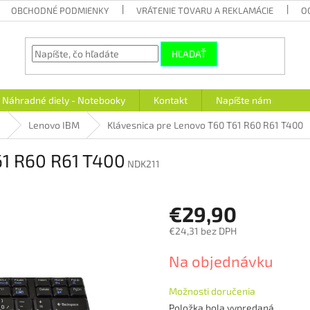
OBCHODNÉ PODMIENKY
VRÁTENIE TOVARU A REKLAMÁCIE
O
HĽADAŤ
Náhradné diely - Notebooky
Kontakt
Napíšte nám
e
Lenovo IBM
Klávesnica pre Lenovo T60 T61 R60 R61 T400
61 R60 R61 T400
NDK211
€29,90
€24,31 bez DPH
Jednotková
Na objednávku
cena:
Možnosti doručenia
Položka bola vypredaná…