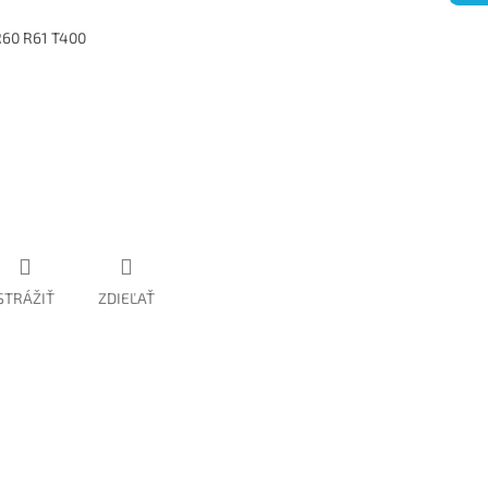
R60 R61 T400
STRÁŽIŤ
ZDIEĽAŤ