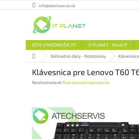
Prejsť
info@atechservis.sk
na
obsah
EŠTE VÝHODNEJŠIE IT!
IT PLANET - Nové IT
Domov
Náhradné diely - Notebooky
Klávesnic
Klávesnica pre Lenovo T60 T
Priemerné
Neohodnotené
Podrobnosti hodnotenia
hodnotenie
produktu
je
0,0
z
5
hviezdičiek.