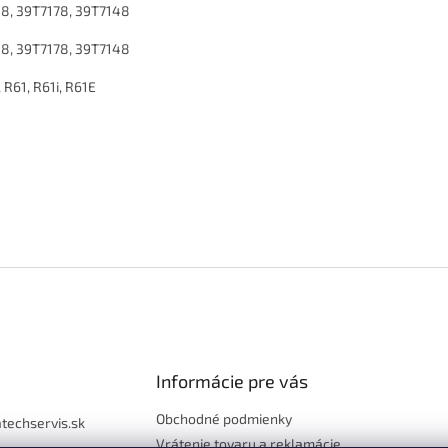
8, 39T7178, 39T7148
8, 39T7178, 39T7148
 R61, R61i, R61E
Informácie pre vás
Obchodné podmienky
atechservis.sk
Vrátenie tovaru a reklamácie