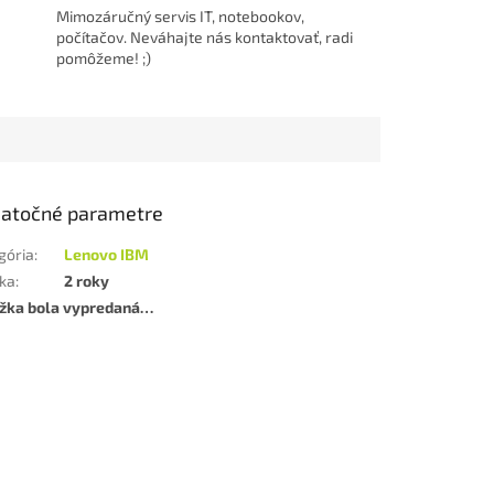
Mimozáručný servis IT, notebookov,
počítačov. Neváhajte nás kontaktovať, radi
pomôžeme! ;)
atočné parametre
gória
:
Lenovo IBM
ka
:
2 roky
žka bola vypredaná…