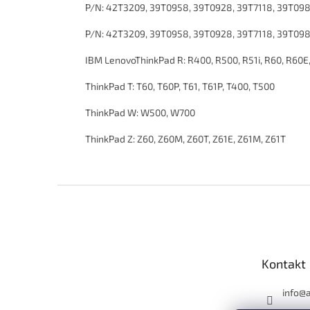
P/N: 42T3209, 39T0958, 39T0928, 39T7118, 39T098
P/N: 42T3209, 39T0958, 39T0928, 39T7118, 39T098
IBM LenovoThinkPad R: R400, R500, R51i, R60, R60E,
ThinkPad T: T60, T60P, T61, T61P, T400, T500
ThinkPad W: W500, W700
ThinkPad Z: Z60, Z60M, Z60T, Z61E, Z61M, Z61T
Z
á
p
ä
t
Kontakt
i
e
info
@