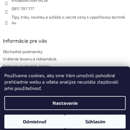
i
info
@
atechservis.sk
e
0911 797 777
Tipy, triky, novinky a súťaže o vecné ceny s výpočtovou technik
ou
Informácie pre vás
Obchodné podmienky
Vrátenie tovaru a reklamácie
Ochrana osobných údajov
Hodnotenie obchodu
Používame cookies, aby sme Vám umožnili pohodlné
prehliadnie webu a vďaka analýze neustále zlepšovali
jeho použiteľnosť.
Vytvoril Shoptet
Nastavenie
Copyright 2026
ATECH.services s.r.o.
. Všetky práva vyhradené.
Odmietnuť
Súhlasím
Upraviť nastavenie cookies