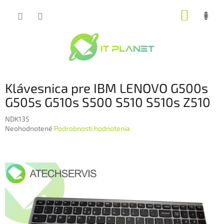
Prejsť
NÁKUP
na
obsah
KOŠÍK
Klávesnica pre IBM LENOVO G500s
G505s G510s S500 S510 S510s Z510
NDK135
Priemerné
Neohodnotené
Podrobnosti hodnotenia
hodnotenie
produktu
je
0,0
z
5
hviezdičiek.