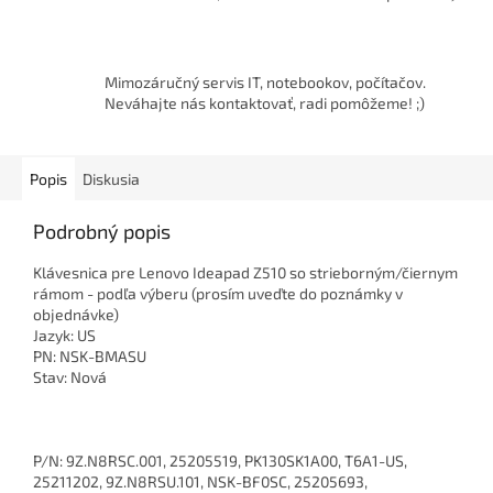
Mimozáručný servis IT, notebookov, počítačov.
Neváhajte nás kontaktovať, radi pomôžeme! ;)
Popis
Diskusia
Podrobný popis
Klávesnica pre Lenovo Ideapad Z510 so strieborným/čiernym
rámom - podľa výberu (prosím uveďte do poznámky v
objednávke)
Jazyk: US
PN: NSK-BMASU
Stav: Nová
P/N: 9Z.N8RSC.001, 25205519, PK130SK1A00, T6A1-US,
25211202, 9Z.N8RSU.101, NSK-BF0SC, 25205693,