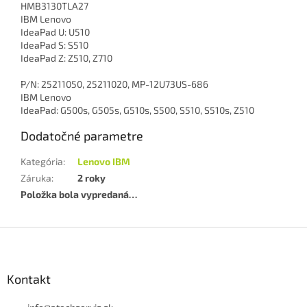
HMB3130TLA27
IBM Lenovo
IdeaPad U: U510
IdeaPad S: S510
IdeaPad Z: Z510, Z710
P/N: 25211050, 25211020, MP-12U73US-686
IBM Lenovo
IdeaPad: G500s, G505s, G510s, S500, S510, S510s, Z510
Dodatočné parametre
Kategória
:
Lenovo IBM
Záruka
:
2 roky
Položka bola vypredaná…
Z
á
p
ä
Kontakt
t