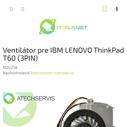
Prejsť
NÁKUP
na
obsah
KOŠÍK
Ventilátor pre IBM LENOVO ThinkPad
T60 (3PIN)
NDV256
Priemerné
Neohodnotené
Podrobnosti hodnotenia
hodnotenie
produktu
je
0,0
z
5
hviezdičiek.