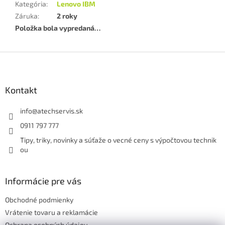
Kategória
:
Lenovo IBM
Záruka
:
2 roky
Položka bola vypredaná…
Z
á
p
ä
Kontakt
t
i
info
@
atechservis.sk
e
0911 797 777
Tipy, triky, novinky a súťaže o vecné ceny s výpočtovou technik
ou
Informácie pre vás
Obchodné podmienky
Vrátenie tovaru a reklamácie
Ochrana osobných údajov