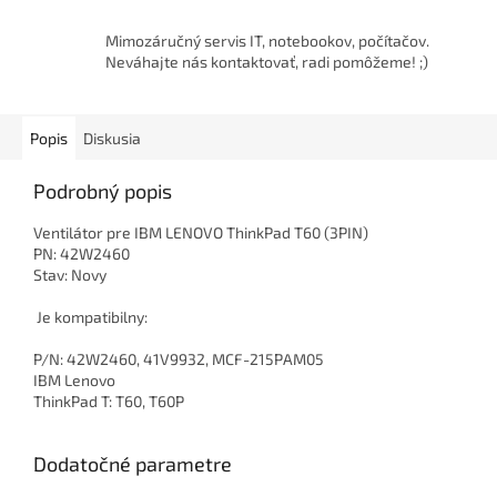
Mimozáručný servis IT, notebookov, počítačov.
Neváhajte nás kontaktovať, radi pomôžeme! ;)
Popis
Diskusia
Podrobný popis
Ventilátor pre IBM LENOVO ThinkPad T60 (3PIN)
PN: 42W2460
Stav: Novy
Je kompatibilny:
P/N: 42W2460, 41V9932, MCF-215PAM05
IBM Lenovo
ThinkPad T: T60, T60P
Dodatočné parametre