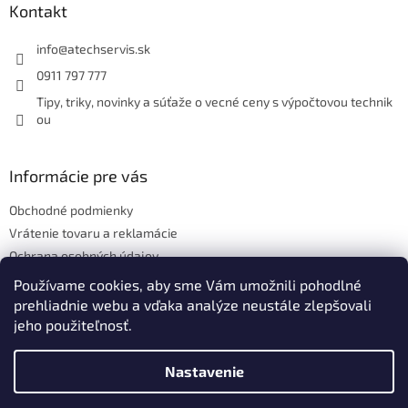
ä
Kontakt
t
i
info
@
atechservis.sk
e
0911 797 777
Tipy, triky, novinky a súťaže o vecné ceny s výpočtovou technik
ou
Informácie pre vás
Obchodné podmienky
Vrátenie tovaru a reklamácie
Ochrana osobných údajov
Hodnotenie obchodu
Používame cookies, aby sme Vám umožnili pohodlné
prehliadnie webu a vďaka analýze neustále zlepšovali
jeho použiteľnosť.
Vytvoril Shoptet
Nastavenie