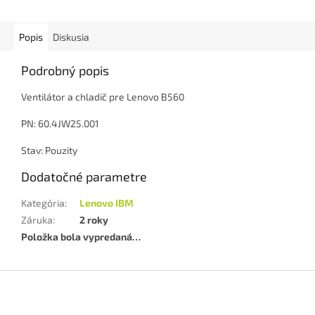
Popis
Diskusia
Podrobný popis
Ventilátor a chladič pre Lenovo B560
PN: 60.4JW25.001
Stav: Pouzity
Dodatočné parametre
Kategória
:
Lenovo IBM
Záruka
:
2 roky
Položka bola vypredaná…
Z
á
p