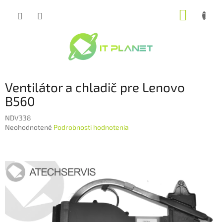
Prejsť
NÁKUP
na
obsah
KOŠÍK
Ventilátor a chladič pre Lenovo
B560
NDV338
Priemerné
Neohodnotené
Podrobnosti hodnotenia
hodnotenie
produktu
je
0,0
z
5
hviezdičiek.