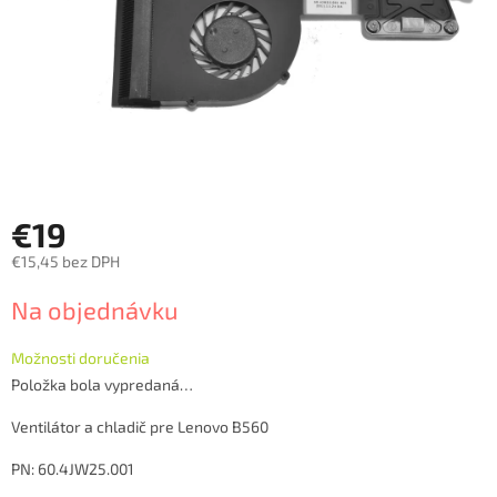
€19
€15,45 bez DPH
Jednotková
Na objednávku
cena:
Možnosti doručenia
Položka bola vypredaná…
Ventilátor a chladič pre Lenovo B560
PN: 60.4JW25.001