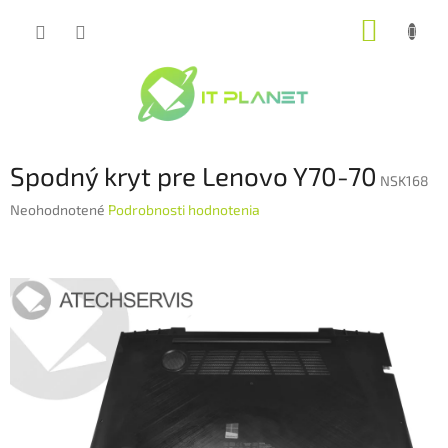
Prejsť
NÁKUP
na
obsah
KOŠÍK
Spodný kryt pre Lenovo Y70-70
NSK168
Priemerné
Neohodnotené
Podrobnosti hodnotenia
hodnotenie
produktu
je
0,0
z
5
hviezdičiek.