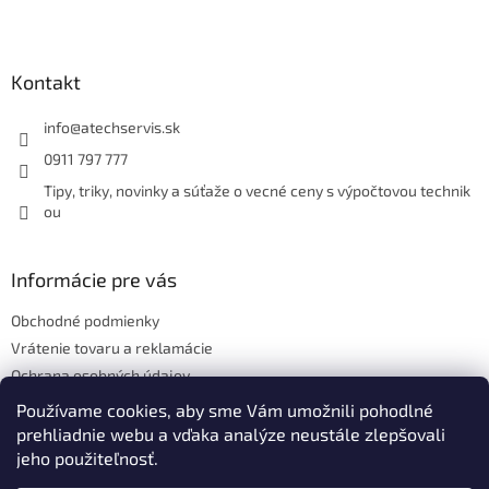
Z
á
p
ä
Kontakt
t
i
info
@
atechservis.sk
e
0911 797 777
Tipy, triky, novinky a súťaže o vecné ceny s výpočtovou technik
ou
Informácie pre vás
Obchodné podmienky
Vrátenie tovaru a reklamácie
Ochrana osobných údajov
Hodnotenie obchodu
Používame cookies, aby sme Vám umožnili pohodlné
prehliadnie webu a vďaka analýze neustále zlepšovali
jeho použiteľnosť.