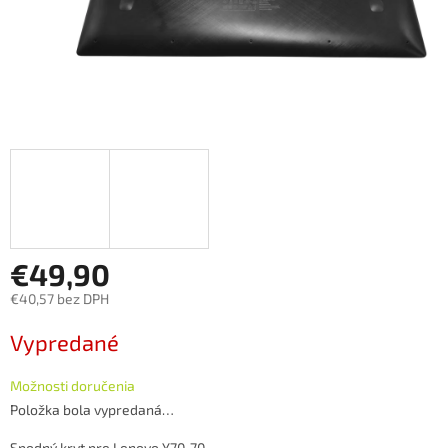
€49,90
€40,57 bez DPH
Jednotková
Vypredané
cena:
Možnosti doručenia
Položka bola vypredaná…
Spodný kryt pre Lenovo Y70-70