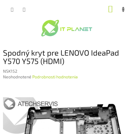
Prejsť
NÁKUP
na
obsah
KOŠÍK
Spodný kryt pre LENOVO IdeaPad
Y570 Y575 (HDMI)
NSK152
Priemerné
Neohodnotené
Podrobnosti hodnotenia
hodnotenie
produktu
je
0,0
z
5
hviezdičiek.