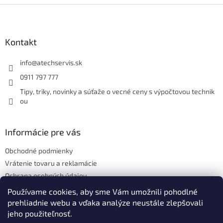
Z
á
p
ä
Kontakt
t
i
info
@
atechservis.sk
e
0911 797 777
Tipy, triky, novinky a súťaže o vecné ceny s výpočtovou technik
ou
Informácie pre vás
Obchodné podmienky
Vrátenie tovaru a reklamácie
Ochrana osobných údajov
Hodnotenie obchodu
Používame cookies, aby sme Vám umožnili pohodlné
prehliadnie webu a vďaka analýze neustále zlepšovali
jeho použiteľnosť.