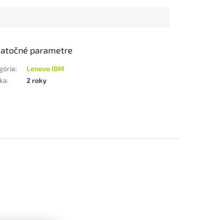
atočné parametre
gória
:
Lenovo IBM
ka
:
2 roky