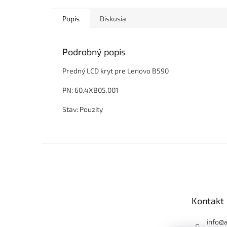
Popis
Diskusia
Podrobný popis
Predný LCD kryt pre Lenovo B590
PN: 60.4XB05.001
Stav: Pouzity
Z
á
p
ä
t
Kontakt
i
e
info
@