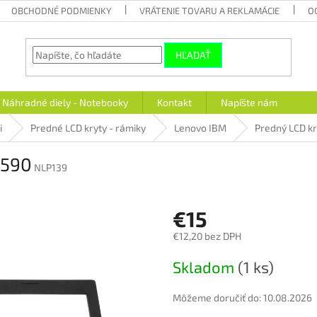
OBCHODNÉ PODMIENKY
VRÁTENIE TOVARU A REKLAMÁCIE
O
HĽADAŤ
Náhradné diely - Notebooky
Kontakt
Napíšte nám
i
Predné LCD kryty - rámiky
Lenovo IBM
Predný LCD k
B590
NLP139
€15
€12,20 bez DPH
Jednotková
Skladom
(1 ks)
cena:
Môžeme doručiť do:
10.08.2026