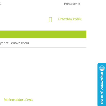
CHRANA OSOBNÝCH ÚDAJOV
HODNOTENIE OBCHODU
Prihlásenie
NÁKUPNÝ
Prázdny košík
KOŠÍK
ryt pre Lenovo B590
Možnosti doručenia