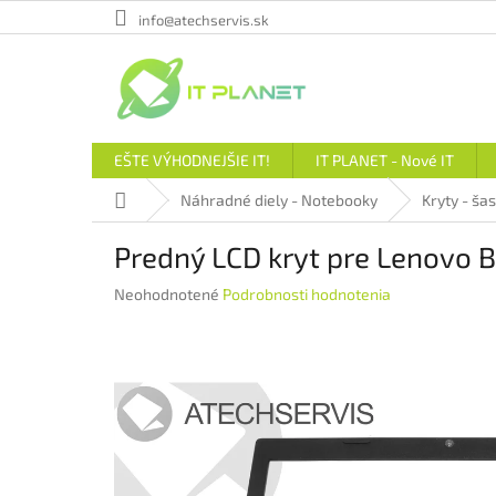
Prejsť
info@atechservis.sk
na
obsah
EŠTE VÝHODNEJŠIE IT!
IT PLANET - Nové IT
Domov
Náhradné diely - Notebooky
Kryty - šas
Predný LCD kryt pre Lenovo 
Priemerné
Neohodnotené
Podrobnosti hodnotenia
hodnotenie
produktu
je
0,0
z
5
hviezdičiek.