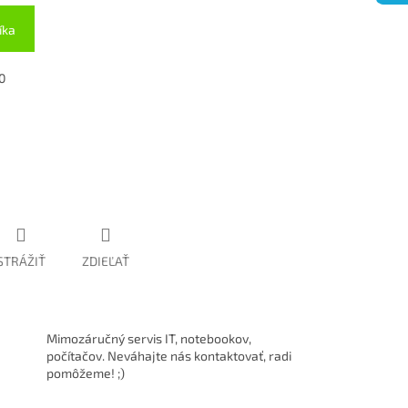
íka
0
STRÁŽIŤ
ZDIEĽAŤ
Mimozáručný servis IT, notebookov,
počítačov. Neváhajte nás kontaktovať, radi
pomôžeme! ;)