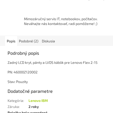
Mimozáručný servis IT, notebookov, počítačov.
Neváhajte nás kontaktovať, radi pomôžeme! ;)
Popis
Podobné (2)
Diskusia
Podrobný popis
Zadný LCD kryt, pánty a LVDS káblik pre Lenovo Flex 2-15
PN: 46000Z120002
Stav: Pouzity
Dodatočné parametre
Kategória
:
Lenovo IBM
Záruka
:
2 roky
Položka bola vypredaná…