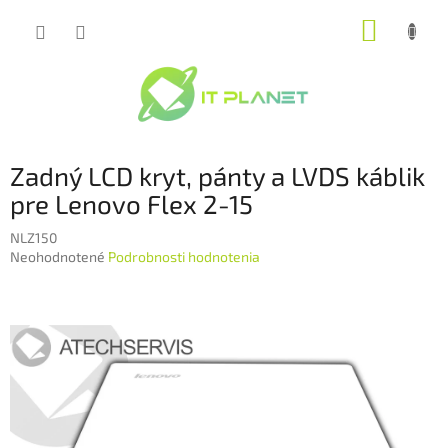
Prejsť
NÁKUP
na
obsah
KOŠÍK
Zadný LCD kryt, pánty a LVDS káblik
pre Lenovo Flex 2-15
NLZ150
Priemerné
Neohodnotené
Podrobnosti hodnotenia
hodnotenie
produktu
je
0,0
z
5
hviezdičiek.