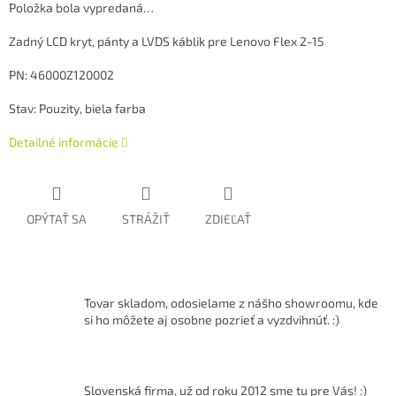
Položka bola vypredaná…
Zadný LCD kryt, pánty a LVDS káblik pre Lenovo Flex 2-15
PN: 46000Z120002
Stav: Pouzity, biela farba
Detailné informácie
OPÝTAŤ SA
STRÁŽIŤ
ZDIEĽAŤ
Tovar skladom, odosielame z nášho showroomu, kde
si ho môžete aj osobne pozrieť a vyzdvihnúť. :)
Slovenská firma, už od roku 2012 sme tu pre Vás! :)