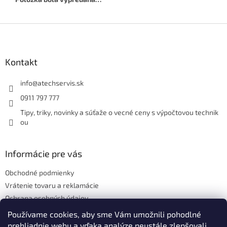
Z
á
p
ä
Kontakt
t
i
info
@
atechservis.sk
e
0911 797 777
Tipy, triky, novinky a súťaže o vecné ceny s výpočtovou technik
ou
Informácie pre vás
Obchodné podmienky
Vrátenie tovaru a reklamácie
Ochrana osobných údajov
Hodnotenie obchodu
Používame cookies, aby sme Vám umožnili pohodlné
prehliadnie webu a vďaka analýze neustále zlepšovali