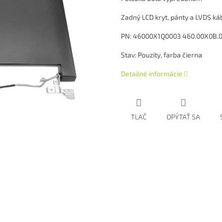
Zadný LCD kryt, pánty a LVDS ká
PN: 46000X1Q0003 460.00X0B.0
Stav: Pouzity, farba čierna
Detailné informácie
TLAČ
OPÝTAŤ SA