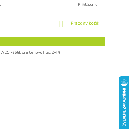
CHRANA OSOBNÝCH ÚDAJOV
HODNOTENIE OBCHODU
Prihlásenie
NÁKUPNÝ
Prázdny košík
KOŠÍK
 LVDS káblik pre Lenovo Flex 2-14