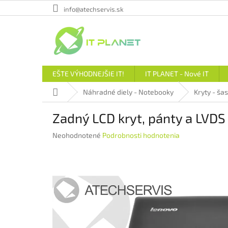
Prejsť
info@atechservis.sk
na
obsah
EŠTE VÝHODNEJŠIE IT!
IT PLANET - Nové IT
Domov
Náhradné diely - Notebooky
Kryty - šas
Zadný LCD kryt, pánty a LVDS 
Priemerné
Neohodnotené
Podrobnosti hodnotenia
hodnotenie
produktu
je
0,0
z
5
hviezdičiek.