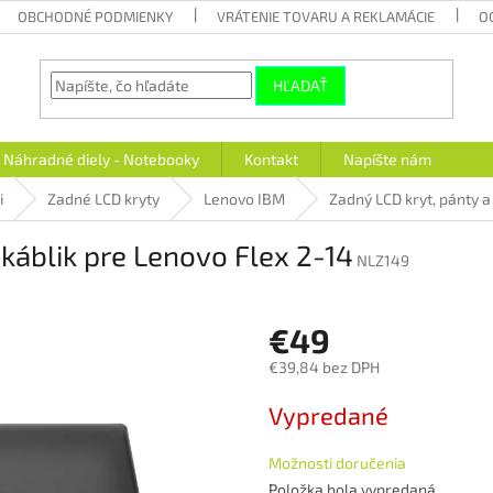
OBCHODNÉ PODMIENKY
VRÁTENIE TOVARU A REKLAMÁCIE
O
HĽADAŤ
Náhradné diely - Notebooky
Kontakt
Napíšte nám
i
Zadné LCD kryty
Lenovo IBM
Zadný LCD kryt, pánty a
káblik pre Lenovo Flex 2-14
NLZ149
€49
€39,84 bez DPH
Jednotková
Vypredané
cena:
Možnosti doručenia
Položka bola vypredaná…