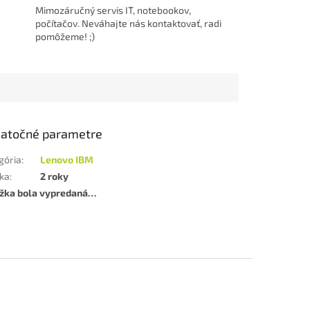
Mimozáručný servis IT, notebookov,
počítačov. Neváhajte nás kontaktovať, radi
pomôžeme! ;)
atočné parametre
gória
:
Lenovo IBM
ka
:
2 roky
žka bola vypredaná…