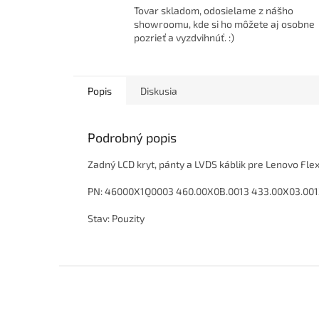
Tovar skladom, odosielame z nášho
showroomu, kde si ho môžete aj osobne
pozrieť a vyzdvihnúť. :)
Popis
Diskusia
Podrobný popis
Zadný LCD kryt, pánty a LVDS káblik pre Lenovo Fle
PN: 46000X1Q0003 460.00X0B.0013 433.00X03.001
Stav: Pouzity
Z
á
p