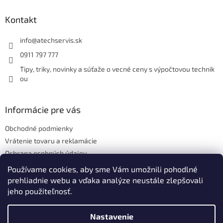
p
ä
Kontakt
t
i
info
@
atechservis.sk
e
0911 797 777
Tipy, triky, novinky a súťaže o vecné ceny s výpočtovou technik
ou
Informácie pre vás
Obchodné podmienky
Vrátenie tovaru a reklamácie
Ochrana osobných údajov
Hodnotenie obchodu
Používame cookies, aby sme Vám umožnili pohodlné
prehliadnie webu a vďaka analýze neustále zlepšovali
jeho použiteľnosť.
Vytvoril Shoptet
Nastavenie