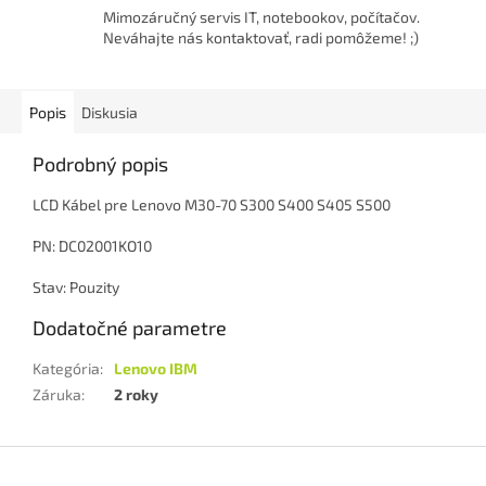
Mimozáručný servis IT, notebookov, počítačov.
Neváhajte nás kontaktovať, radi pomôžeme! ;)
Popis
Diskusia
Podrobný popis
LCD Kábel pre Lenovo M30-70 S300 S400 S405 S500
PN: DC02001KO10
Stav: Pouzity
Dodatočné parametre
Kategória
:
Lenovo IBM
Záruka
:
2 roky
Z
á