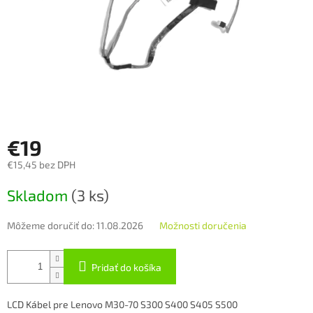
€19
€15,45 bez DPH
Jednotková
Skladom
(3 ks)
cena:
Môžeme doručiť do:
11.08.2026
Možnosti doručenia
Pridať do košíka
LCD Kábel pre Lenovo M30-70 S300 S400 S405 S500