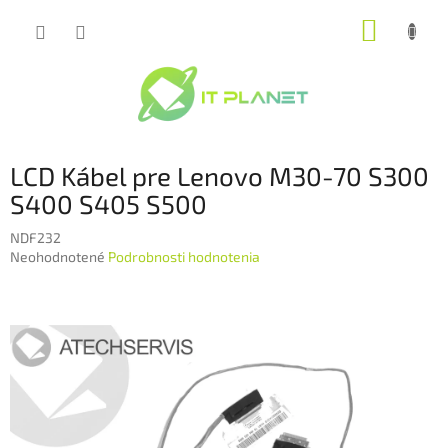
Prejsť
NÁKUP
na
obsah
KOŠÍK
LCD Kábel pre Lenovo M30-70 S300
S400 S405 S500
NDF232
Priemerné
Neohodnotené
Podrobnosti hodnotenia
hodnotenie
produktu
je
0,0
z
5
hviezdičiek.