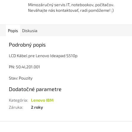
Mimozáručný servis IT, notebookov, počítačov.
Neváhajte nás kontaktovať, radi pomôžeme! ;)
Popis
Diskusia
Podrobný popis
LCD Kábel pre Lenovo Ideapad S510p
PN: 50.4L201.001
Stav: Pouzity
Dodatočné parametre
Kategória
:
Lenovo IBM
Záruka
:
2 roky
Z
á