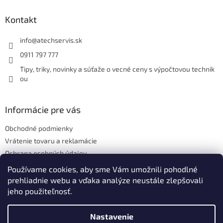
p
ä
Kontakt
t
i
info
@
atechservis.sk
e
0911 797 777
Tipy, triky, novinky a súťaže o vecné ceny s výpočtovou technik
ou
Informácie pre vás
Obchodné podmienky
Vrátenie tovaru a reklamácie
Ochrana osobných údajov
Hodnotenie obchodu
Používame cookies, aby sme Vám umožnili pohodlné
prehliadnie webu a vďaka analýze neustále zlepšovali
jeho použiteľnosť.
Vytvoril Shoptet
Nastavenie