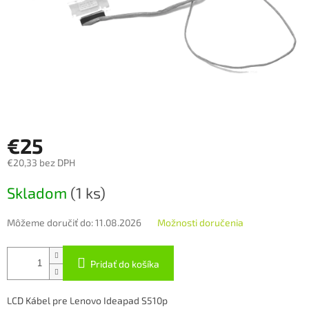
€25
€20,33 bez DPH
Jednotková
Skladom
(1 ks)
cena:
Môžeme doručiť do:
11.08.2026
Možnosti doručenia
Pridať do košíka
LCD Kábel pre Lenovo Ideapad S510p