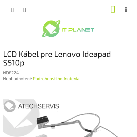
Prejsť
NÁKUP
na
obsah
KOŠÍK
LCD Kábel pre Lenovo Ideapad
S510p
NDF224
Priemerné
Neohodnotené
Podrobnosti hodnotenia
hodnotenie
produktu
je
0,0
z
5
hviezdičiek.