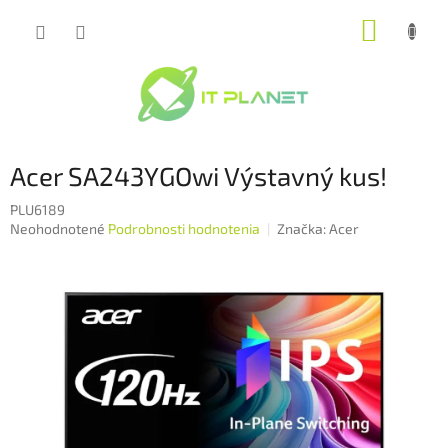
Prejsť
NÁKUP
na
obsah
KOŠÍK
Acer SA243YGOwi Výstavný kus!
PLU6189
Priemerné
Neohodnotené
Podrobnosti hodnotenia
Značka:
Acer
hodnotenie
produktu
je
0,0
z
5
hviezdičiek.