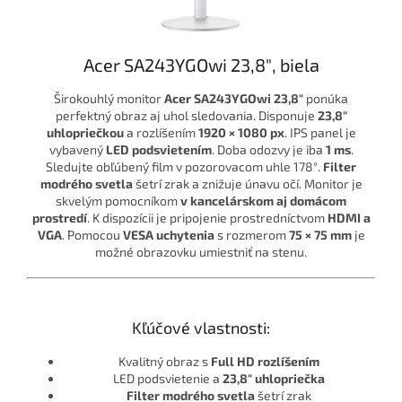
Acer SA243YGOwi 23,8″, biela
Širokouhlý monitor
Acer SA243YGOwi 23,8″
ponúka
perfektný obraz aj uhol sledovania. Disponuje
23,8"
uhlopriečkou
a rozlíšením
1920 × 1080 px
. IPS panel je
vybavený
LED
podsvietením
. Doba odozvy je iba
1 ms
.
Sledujte obľúbený film v pozorovacom uhle 178°.
Filter
modrého svetla
šetrí zrak a znižuje únavu očí. Monitor je
skvelým pomocníkom
v kancelárskom aj domácom
prostredí
. K dispozícii je pripojenie prostredníctvom
HDMI a
VGA
. Pomocou
VESA uchytenia
s rozmerom
75 × 75 mm
je
možné obrazovku umiestniť na stenu.
Kľúčové vlastnosti:
Kvalitný obraz s
Full HD rozlíšením
LED podsvietenie a
23,8" uhlopriečka
Filter modrého svetla
šetrí zrak