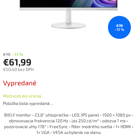
€70
–11 %
€70
–11 %
€61,99
€50,40 bez DPH
Jednotková
Vypredané
cena:
Možnosti doručenia
Položka bola vypredaná…
BIELY monitor • 23,8″ uhlopriečka • LED, IPS panel • 1920 × 1080 px •
obnovovacia frekvencia 120 Hz • jas 250 cd/m² • odozva 1 ms •
pozorovacie uhly 178° • FreeSync • filter modrého svetla • 1× HDMI •
1× VGA • VESA uchytenie na stenu