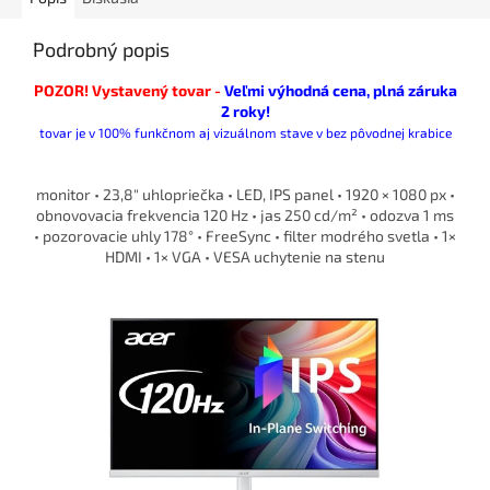
Podrobný popis
POZOR! Vystavený tovar -
Veľmi výhodná cena, plná záruka
2 roky!
tovar je v 100% funkčnom aj vizuálnom stave v bez pôvodnej krabice
monitor • 23,8″ uhlopriečka • LED, IPS panel • 1920 × 1080 px •
obnovovacia frekvencia 120 Hz • jas 250 cd/m² • odozva 1 ms
• pozorovacie uhly 178° • FreeSync • filter modrého svetla • 1×
HDMI • 1× VGA • VESA uchytenie na stenu