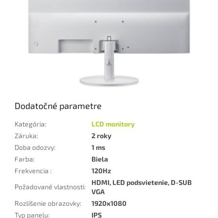
Dodatočné parametre
Kategória
:
LCD monitory
Záruka
:
2 roky
Doba odozvy
:
1 ms
Farba
:
Biela
Frekvencia
:
120Hz
HDMI, LED podsvietenie, D-SUB
Požadované vlastnosti
:
VGA
Rozlíšenie obrazovky
:
1920x1080
Typ panelu
:
IPS