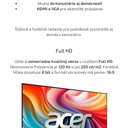
Skvelý
do kancelárie aj domácnosti
HDMI a VGA
pre okamžité pripojenie
Štýlové a funkčné riešenie pre podnikové prostredie aj
domácu kanceláriu.
Full HD
Užite si
mimoriadne kvalitný obraz
v rozlíšení
Full HD
.
Obnovovacia frekvencia je
120 Hz
a jas
250 cd/m2
. Farebná
hĺbka dosahuje
8 bit
a formát obrazovky má pomer
16:9
.