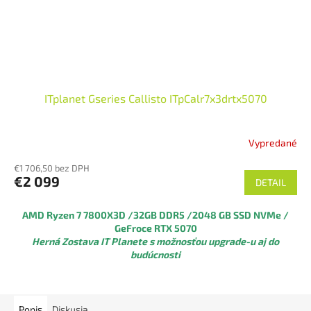
ITplanet Gseries Callisto ITpCalr7x3drtx5070
Vypredané
€1 706,50 bez DPH
€2 099
DETAIL
AMD Ryzen 7 7800X3D
/32GB DDR5 /2048 GB SSD NVMe /
GeFroce RTX 5070
Herná Zostava IT Planete s možnosťou upgrade-u aj do
budúcnosti
Popis
Diskusia