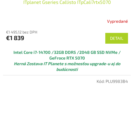
ITplanet Gseries Callisto ITpCali7rtx5070
Vypredané
€1 495,12 bez DPH
€1 839
DETAIL
Intel Core i7-14700 /32GB DDR5 /2048 GB SSD NVMe /
GeFroce RTX 5070
Herná Zostava IT Planete s možnosťou upgrade-u aj do
budúcnosti
Kód:
PLU9983B4