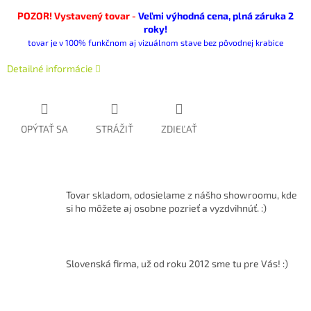
POZOR! Vystavený tovar -
Veľmi výhodná cena, plná záruka 2
roky!
tovar je v 100% funkčnom aj vizuálnom stave bez pôvodnej krabice
Detailné informácie
OPÝTAŤ SA
STRÁŽIŤ
ZDIEĽAŤ
Tovar skladom, odosielame z nášho showroomu, kde
si ho môžete aj osobne pozrieť a vyzdvihnúť. :)
Slovenská firma, už od roku 2012 sme tu pre Vás! :)