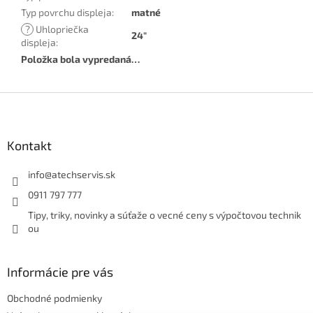
Typ povrchu displeja
:
matné
?
Uhlopriečka
24"
displeja
:
Položka bola vypredaná…
Z
á
p
ä
Kontakt
t
i
info
@
atechservis.sk
e
0911 797 777
Tipy, triky, novinky a súťaže o vecné ceny s výpočtovou technik
ou
Informácie pre vás
Obchodné podmienky