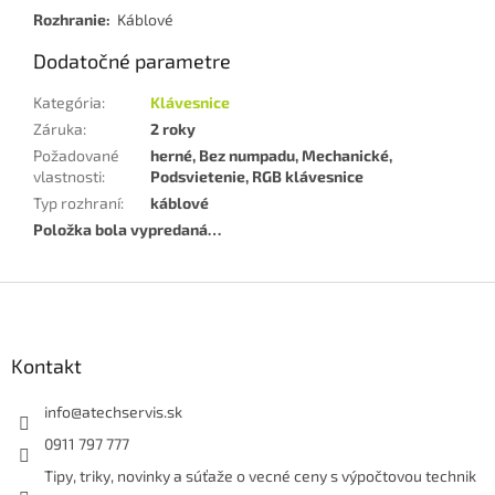
Rozhranie:
Káblové
Dodatočné parametre
Kategória
:
Klávesnice
Záruka
:
2 roky
Požadované
herné, Bez numpadu, Mechanické,
vlastnosti
:
Podsvietenie, RGB klávesnice
Typ rozhraní
:
káblové
Položka bola vypredaná…
Z
á
p
ä
Kontakt
t
i
info
@
atechservis.sk
e
0911 797 777
Tipy, triky, novinky a súťaže o vecné ceny s výpočtovou technik