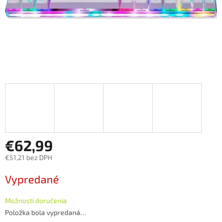
€62,99
€51,21 bez DPH
Jednotková
Vypredané
cena:
Možnosti doručenia
Položka bola vypredaná…