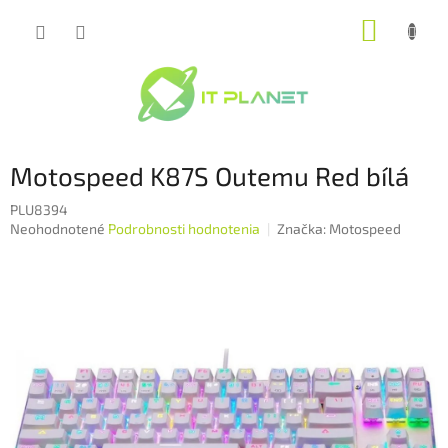
Prejsť
NÁKUP
na
obsah
KOŠÍK
Motospeed K87S Outemu Red bílá
PLU8394
Priemerné
Neohodnotené
Podrobnosti hodnotenia
Značka:
Motospeed
hodnotenie
produktu
je
0,0
z
5
hviezdičiek.