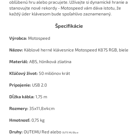
obľúbenú hru alebo pracujete. Užívajte si dynamické hranie a
stanovujte nové rekordy - Motospeed vám dáva istotu, že
každý úder klávesom bude spoľahlivo zaznamenaný.
Špecifikácie
Výrobca:
Motospeed
Názov:
Káblové herné klávesnice Motospeed K87S RGB, biele
Materiál:
ABS, hliníková zliatina
Kľúčový život:
50 miliónov krát
Pripojenie:
USB 2.0
Dĺžka kábla:
1,75 m
Rozmery:
35x11,8x4cm
Hmotnosť:
0,75 kg
Druhy:
OUTEMU Red alebo
OUTEMU Blue