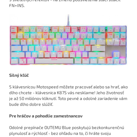
FN+INS.
Silný kľúč
S klávesnicou Motospeed môžete pracovať alebo sa hrať, ako
dlho chcete - klávesnica K87S vás nesklame! Jeho životnosť
je až 50 miliónov kliknutí. Toto pevné a odolné zariadenie vám
bude dlho dobre slúžiť.
Pre hráčov a pohodlie zamestnancov
Odolné prepínače OUTEMU Blue poskytujú bezkonkurenčnú
plynulosť a rýchlosť - bez ohľadu na to, či hráte svoju