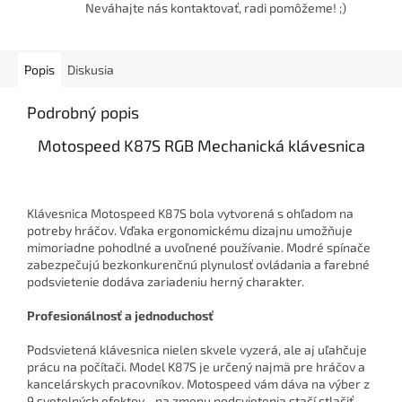
Neváhajte nás kontaktovať, radi pomôžeme! ;)
Popis
Diskusia
Podrobný popis
Motospeed K87S RGB Mechanická klávesnica
Klávesnica Motospeed K87S bola vytvorená s ohľadom na
potreby hráčov. Vďaka ergonomickému dizajnu umožňuje
mimoriadne pohodlné a uvoľnené používanie. Modré spínače
zabezpečujú bezkonkurenčnú plynulosť ovládania a farebné
podsvietenie dodáva zariadeniu herný charakter.
Profesionálnosť a jednoduchosť
Podsvietená klávesnica nielen skvele vyzerá, ale aj uľahčuje
prácu na počítači. Model K87S je určený najmä pre hráčov a
kancelárskych pracovníkov. Motospeed vám dáva na výber z
9 svetelných efektov - na zmenu podsvietenia stačí stlačiť