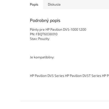
Popis
Diskusia
Podrobný popis
Pánty pre HP Pavilion DV5-1000 1200
PN: FBQT6038010
Stav: Pouzity
Je kompatibilny:
HP Pavilion DV5 Series HP Pavilion DV5T Series HP P
Z
á