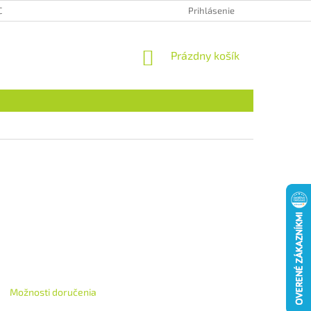
CHRANA OSOBNÝCH ÚDAJOV
HODNOTENIE OBCHODU
Prihlásenie
NÁKUPNÝ
Prázdny košík
KOŠÍK
Možnosti doručenia