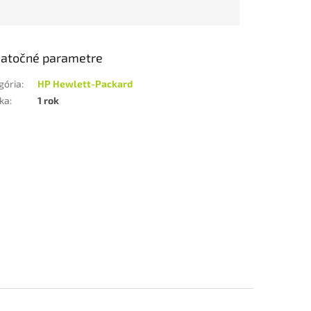
atočné parametre
gória
:
HP Hewlett-Packard
ka
:
1 rok