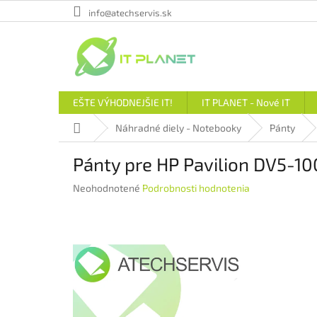
Prejsť
info@atechservis.sk
na
obsah
EŠTE VÝHODNEJŠIE IT!
IT PLANET - Nové IT
Domov
Náhradné diely - Notebooky
Pánty
Pánty pre HP Pavilion DV5-1
Priemerné
Neohodnotené
Podrobnosti hodnotenia
hodnotenie
produktu
je
0,0
z
5
hviezdičiek.