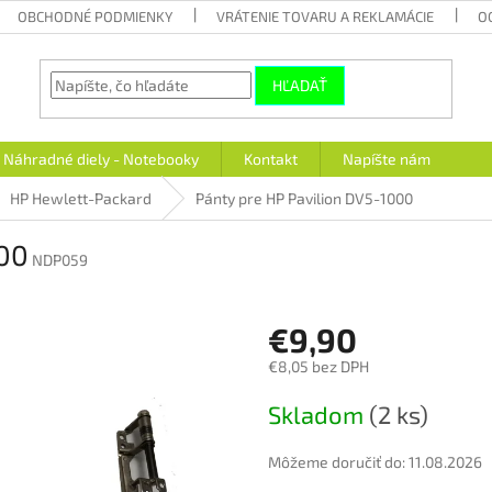
OBCHODNÉ PODMIENKY
VRÁTENIE TOVARU A REKLAMÁCIE
O
HĽADAŤ
Náhradné diely - Notebooky
Kontakt
Napíšte nám
HP Hewlett-Packard
Pánty pre HP Pavilion DV5-1000
000
NDP059
€9,90
€8,05 bez DPH
Jednotková
Skladom
(2 ks)
cena:
Môžeme doručiť do:
11.08.2026