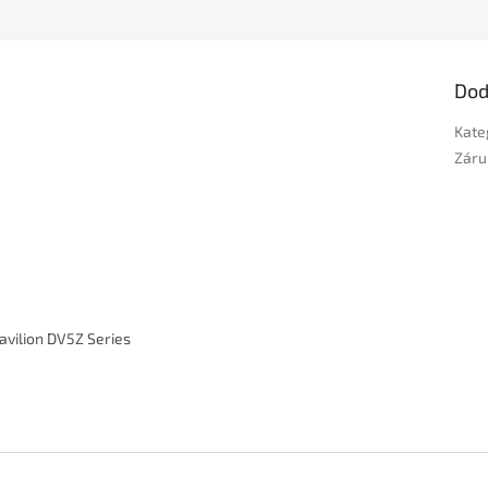
Dod
Kate
Záru
avilion DV5Z Series