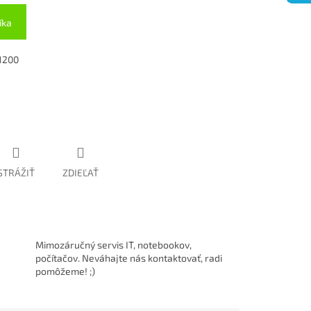
íka
 1200
STRÁŽIŤ
ZDIEĽAŤ
Mimozáručný servis IT, notebookov,
počítačov. Neváhajte nás kontaktovať, radi
pomôžeme! ;)