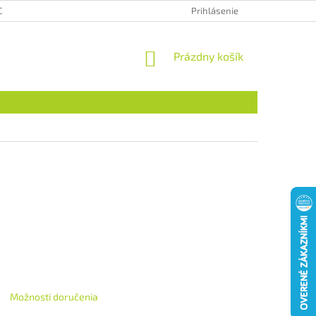
CHRANA OSOBNÝCH ÚDAJOV
HODNOTENIE OBCHODU
Prihlásenie
NÁKUPNÝ
Prázdny košík
KOŠÍK
Možnosti doručenia