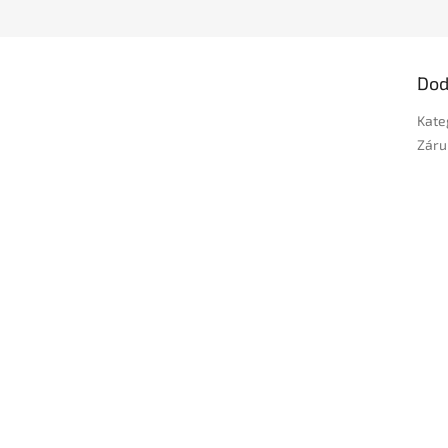
Dod
Kate
Záru