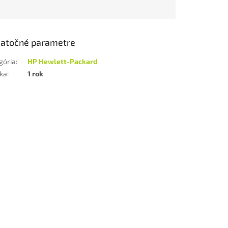
atočné parametre
gória
:
HP Hewlett-Packard
ka
:
1 rok