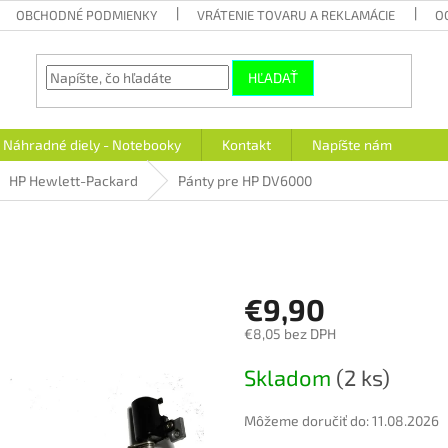
OBCHODNÉ PODMIENKY
VRÁTENIE TOVARU A REKLAMÁCIE
O
HĽADAŤ
Náhradné diely - Notebooky
Kontakt
Napíšte nám
HP Hewlett-Packard
Pánty pre HP DV6000
€9,90
€8,05 bez DPH
Jednotková
Skladom
(2 ks)
cena:
Môžeme doručiť do:
11.08.2026