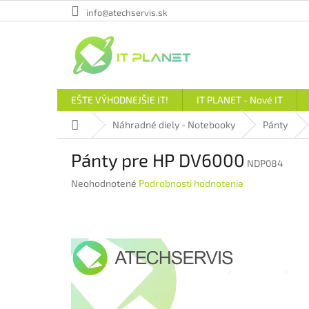
Prejsť
info@atechservis.sk
na
obsah
EŠTE VÝHODNEJŠIE IT!
IT PLANET - Nové IT
Domov
Náhradné diely - Notebooky
Pánty
Pánty pre HP DV6000
NDP084
Priemerné
Neohodnotené
Podrobnosti hodnotenia
hodnotenie
produktu
je
0,0
z
5
hviezdičiek.