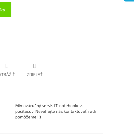
íka
STRÁŽIŤ
ZDIEĽAŤ
Mimozáručný servis IT, notebookov,
počítačov. Neváhajte nás kontaktovať, radi
pomôžeme! ;)