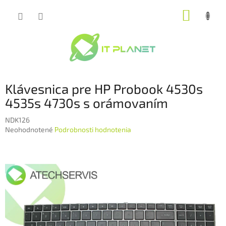
Prejsť
NÁKUP
na
obsah
KOŠÍK
Klávesnica pre HP Probook 4530s
4535s 4730s s orámovaním
NDK126
Priemerné
Neohodnotené
Podrobnosti hodnotenia
hodnotenie
produktu
je
0,0
z
5
hviezdičiek.