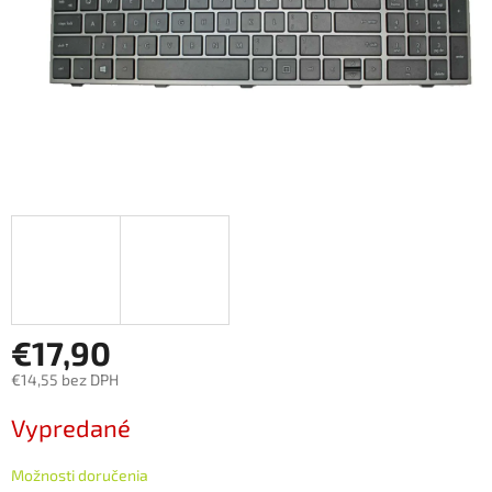
€17,90
€14,55 bez DPH
Jednotková
Vypredané
cena:
Možnosti doručenia