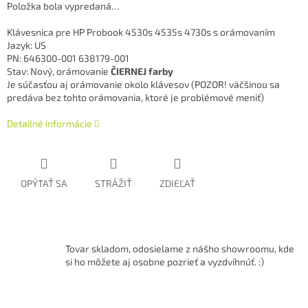
Položka bola vypredaná…
Klávesnica pre HP Probook 4530s 4535s 4730s s orámovaním
Jazyk: US
PN: 646300-001 638179-001
Stav: Nový, orámovanie
ČIERNEJ farby
Je súčasťou aj orámovanie okolo klávesov (POZOR! väčšinou sa
predáva bez tohto orámovania, ktoré je problémové meniť)
Detailné informácie
OPÝTAŤ SA
STRÁŽIŤ
ZDIEĽAŤ
Tovar skladom, odosielame z nášho showroomu, kde
si ho môžete aj osobne pozrieť a vyzdvihnúť. :)