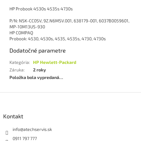
HP Probook 4530s 4535s 4730s
P/N: NSK-CC0SV, 9Z.N6MSV.001, 638179-001, 6037B0059601,
MP-10M13US-930
HP COMPAQ
Probook: 4530, 4530s, 4535, 4535s, 4730, 4730s
Dodatočné parametre
Kategória
:
HP Hewlett-Packard
Záruka
:
2 roky
Položka bola vypredaná…
Z
á
p
ä
Kontakt
t
i
info
@
atechservis.sk
e
0911 797 777