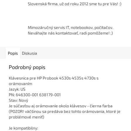
Slovenská firma, už od roku 2012 sme tu pre Vás! :)
Mimozáručný servis IT, notebookov, počítačov.
Neváhajte nás kontaktovať, radi pomôžeme! ;)
Popis
Diskusia
Podrobný popis
Klávesnica pre HP Probook 4530s 4535s 4730s s
orámovaním
Jazyk: US
PN: 646300-001 638179-001
Stav: Nový
Je súčasťou aj orámovanie okolo klávesov - čierna farba
(POZOR! väčšinou sa predáva bez tohto orámovania, ktoré je
problémové meniť)
Je kompatibilny: