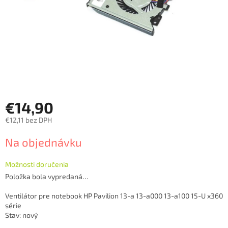
€14,90
€12,11 bez DPH
Jednotková
Na objednávku
cena:
Možnosti doručenia
Položka bola vypredaná…
Ventilátor pre notebook HP Pavilion 13-a 13-a000 13-a100 15-U x360
série
Stav: nový