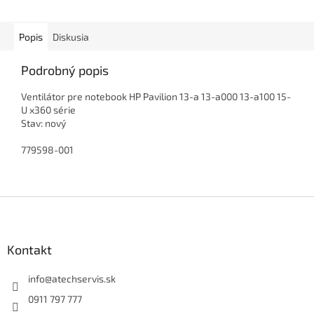
Popis
Diskusia
Podrobný popis
Ventilátor pre notebook HP Pavilion 13-a 13-a000 13-a100 15-
U x360 série
Stav: nový
779598-001
Z
á
p
ä
Kontakt
t
i
info
@
atechservis.sk
e
0911 797 777