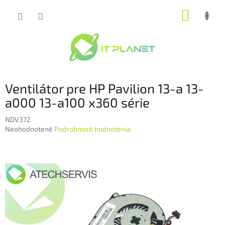
Prejsť
NÁKUP
na
obsah
KOŠÍK
Ventilátor pre HP Pavilion 13-a 13-
a000 13-a100 x360 série
NDV372
Priemerné
Neohodnotené
Podrobnosti hodnotenia
hodnotenie
produktu
je
0,0
z
5
hviezdičiek.