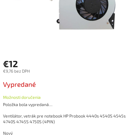
€12
€9,76 bez DPH
Jednotková
Vypredané
cena:
Možnosti doručenia
Položka bola vypredaná…
Ventilátor, vetrák pre notebook HP Probook 4440s 4540S 4545s
4740S 4745S 4750S (4PIN)
Nový