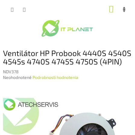
Prejsť
NÁKUP
na
obsah
KOŠÍK
Ventilátor HP Probook 4440S 4540S
4545s 4740S 4745S 4750S (4PIN)
NDV378
Priemerné
Neohodnotené
Podrobnosti hodnotenia
hodnotenie
produktu
je
0,0
z
5
hviezdičiek.