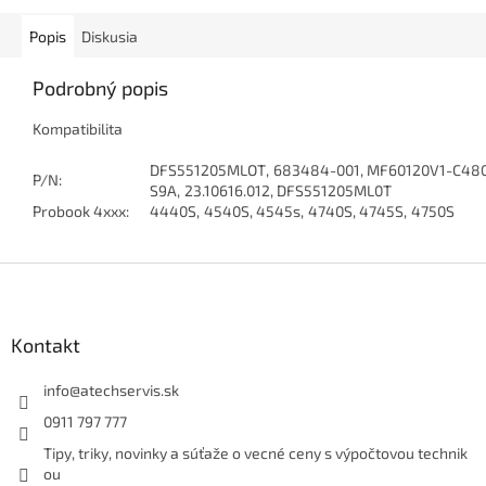
Popis
Diskusia
Podrobný popis
Kompatibilita
DFS551205MLOT
,
683484-001
,
MF60120V1-C48
P/N
:
S9A
,
23.10616.012
,
DFS551205ML0T
Probook 4xxx
:
4440S
,
4540S
,
4545s
,
4740S
,
4745S
,
4750S
Z
á
p
ä
Kontakt
t
i
info
@
atechservis.sk
e
0911 797 777
Tipy, triky, novinky a súťaže o vecné ceny s výpočtovou technik
ou