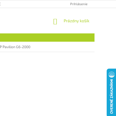
CHRANA OSOBNÝCH ÚDAJOV
HODNOTENIE OBCHODU
Prihlásenie
NÁKUPNÝ
Prázdny košík
KOŠÍK
P Pavilion G6-2000