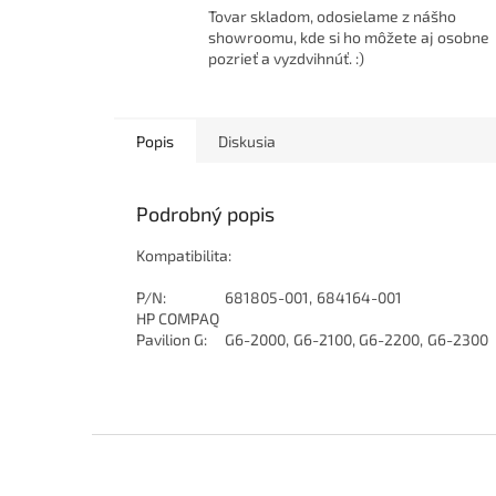
Tovar skladom, odosielame z nášho
showroomu, kde si ho môžete aj osobne
pozrieť a vyzdvihnúť. :)
Popis
Diskusia
Podrobný popis
Kompatibilita:
P/N
:
681805-001
,
684164-001
HP COMPAQ
Pavilion G
:
G6-2000
,
G6-2100
,
G6-2200
,
G6-2300
Z
á
p