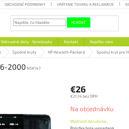
OBCHODNÉ PODMIENKY
VRÁTENIE TOVARU A REKLAMÁCIE
O
HĽADAŤ
Náhradné diely - Notebooky
Kontakt
Napíšte nám
i
Spodné kryty
HP Hewlett-Packard
Spodný kryt pre H
 G6-2000
NSK147
€26
€21,14 bez DPH
Jednotková
Na objednávku
cena:
Možnosti doručenia
Položka bola vypredaná…