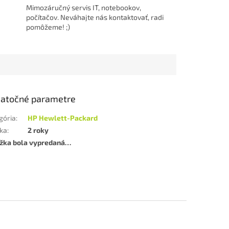
Mimozáručný servis IT, notebookov,
počítačov. Neváhajte nás kontaktovať, radi
pomôžeme! ;)
atočné parametre
gória
:
HP Hewlett-Packard
ka
:
2 roky
žka bola vypredaná…