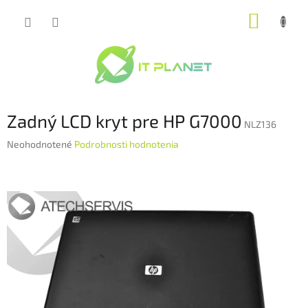
Prejsť
NÁKUP
na
obsah
KOŠÍK
Zadný LCD kryt pre HP G7000
NLZ136
Priemerné
Neohodnotené
Podrobnosti hodnotenia
hodnotenie
produktu
je
0,0
z
5
hviezdičiek.