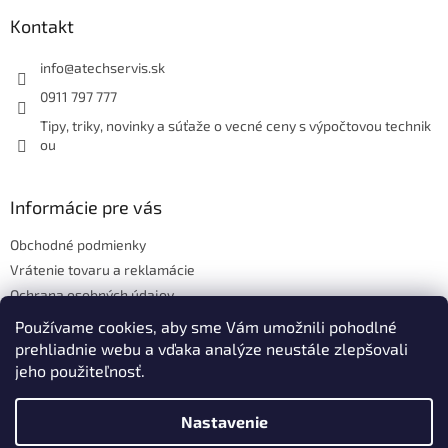
p
ä
Kontakt
t
i
info
@
atechservis.sk
e
0911 797 777
Tipy, triky, novinky a súťaže o vecné ceny s výpočtovou technik
ou
Informácie pre vás
Obchodné podmienky
Vrátenie tovaru a reklamácie
Ochrana osobných údajov
Hodnotenie obchodu
Používame cookies, aby sme Vám umožnili pohodlné
prehliadnie webu a vďaka analýze neustále zlepšovali
jeho použiteľnosť.
Vytvoril Shoptet
Nastavenie