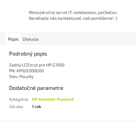
Mimozáručný servis IT, notebookov, počítačov.
Neváhajte nás kontaktovať, radi pomôžeme! ;)
Popis
Diskusia
Podrobný popis
Zadný LCD kryt pre HP G7000
PN: AP02E000G00
Stav: Pouzity
Dodatočné parametre
Kategória
:
HP Hewlett-Packard
Záruka
:
1 rok
Z
á