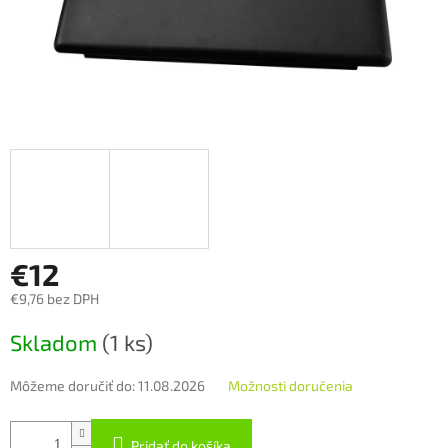
€12
€9,76 bez DPH
Jednotková
Skladom
(1 ks)
cena:
Môžeme doručiť do:
11.08.2026
Možnosti doručenia
Pridať do košíka