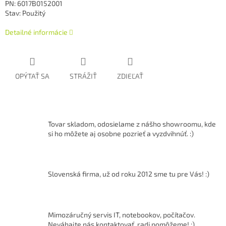
PN: 6017B0152001
Stav: Použitý
Detailné informácie
OPÝTAŤ SA
STRÁŽIŤ
ZDIEĽAŤ
Tovar skladom, odosielame z nášho showroomu, kde
si ho môžete aj osobne pozrieť a vyzdvihnúť. :)
Slovenská firma, už od roku 2012 sme tu pre Vás! :)
Mimozáručný servis IT, notebookov, počítačov.
Neváhajte nás kontaktovať, radi pomôžeme! ;)