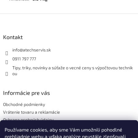
Z
á
p
ä
Kontakt
t
i
info
@
atechservis.sk
e
0911 797 777
Tipy, triky, novinky a súťaže o vecné ceny s výpočtovou technik
ou
Informácie pre vás
Obchodné podmienky
Vrátenie tovaru a reklamácie
Ochrana osobných údajov
Hodnotenie obchodu
Používame cookies, aby sme Vám umožnili pohodlné
prehliadnie webu a vďaka analýze neustále zlepšovali