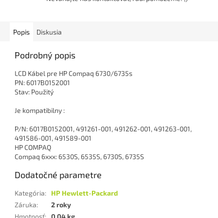
Popis
Diskusia
Podrobný popis
LCD Kábel pre HP Compaq 6730/6735s
PN: 6017B0152001
Stav: Použitý
Je kompatibilny :
P/N: 6017B0152001, 491261-001, 491262-001, 491263-001,
491586-001, 491589-001
HP COMPAQ
Compaq 6xxx: 6530S, 6535S, 6730S, 6735S
Dodatočné parametre
Kategória
:
HP Hewlett-Packard
Záruka
:
2 roky
Hmotnosť
:
0.04 kg