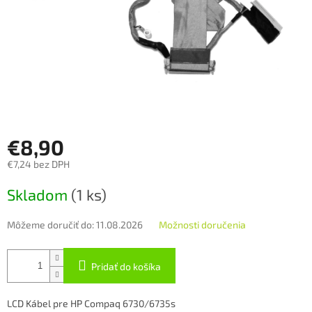
€8,90
€7,24 bez DPH
Jednotková
Skladom
(1 ks)
cena:
Môžeme doručiť do:
11.08.2026
Možnosti doručenia
Pridať do košíka
LCD Kábel pre HP Compaq 6730/6735s