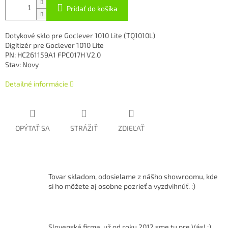
Pridať do košíka
Dotykové sklo pre Goclever 1010 Lite (TQ1010L)
Digitizér pre Goclever 1010 Lite
PN: HC261159A1 FPC017H V2.0
Stav: Novy
Detailné informácie
OPÝTAŤ SA
STRÁŽIŤ
ZDIEĽAŤ
Tovar skladom, odosielame z nášho showroomu, kde
si ho môžete aj osobne pozrieť a vyzdvihnúť. :)
Slovenská firma, už od roku 2012 sme tu pre Vás! :)