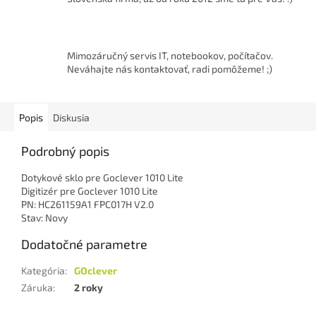
Mimozáručný servis IT, notebookov, počítačov.
Neváhajte nás kontaktovať, radi pomôžeme! ;)
Popis
Diskusia
Podrobný popis
Dotykové sklo pre Goclever 1010 Lite
Digitizér pre Goclever 1010 Lite
PN: HC261159A1 FPC017H V2.0
Stav: Novy
Dodatočné parametre
Kategória
:
GOclever
Záruka
:
2 roky