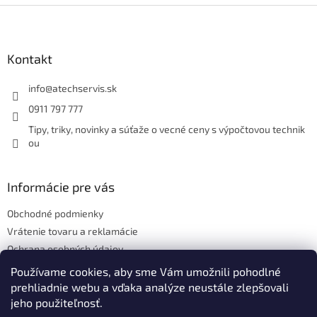
Z
á
p
ä
Kontakt
t
i
info
@
atechservis.sk
e
0911 797 777
Tipy, triky, novinky a súťaže o vecné ceny s výpočtovou technik
ou
Informácie pre vás
Obchodné podmienky
Vrátenie tovaru a reklamácie
Ochrana osobných údajov
Hodnotenie obchodu
Používame cookies, aby sme Vám umožnili pohodlné
prehliadnie webu a vďaka analýze neustále zlepšovali
jeho použiteľnosť.