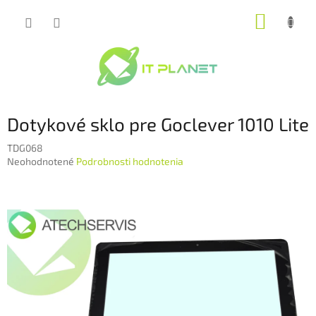
Prejsť
NÁKUP
na
obsah
KOŠÍK
Dotykové sklo pre Goclever 1010 Lite
TDG068
Priemerné
Neohodnotené
Podrobnosti hodnotenia
hodnotenie
produktu
je
0,0
z
5
hviezdičiek.