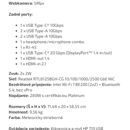
Webkamera:
5Mpx
Zadné porty:
1 x USB Type-C® 10Gbps
2 x USB Type-A 10Gbps
2 x USB Type-A 10Gbps
1 x headphone/microphone combo
1 x RJ-45
1 x USB Type-C® 20 Gbps (DisplayPort™ 1.4 in/out)
1 x HDMI-out 1.4
1 x HDMI-in 2.1
Zvuk:
2x 2W
Sieť:
Realtek RTL8125BGH-CG 10/100/1000/2500 GbE NIC
Bezdrôtové pripojenie:
Intel Wi-Fi 7 BE200 (2x2) + Bluetooth
5.4, bez vPro
Napájanie:
280W s certifikáciou Platinum
Rozmery (Š x H x V):
71,48 x 20 x 56,55 cm
Hmotnosť:
9,56 kg
Farba:
Meteoricky strieborná
Ovládacie zariadenia:
Klávesnica a myš HP 710 USB