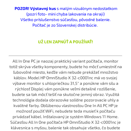
POZOR! Výstavný kus
s malým vizuálnym nedostatkom
(pozri foto- mini chyba lakovania na okraji)
Všetko príslušenstvo súčasťou, pôvodné balenie.
Počítač je zo Slovenskej distribúcie.
UŽ LEN ZAPNÚŤ A POUŽÍVAŤ!
All In One PC je naozaj praktický variant počítača, monitor
totiž skrýva všetky komponenty, budete ho môcť umiestniť na
ľubovoľné miesto, keďže vám nebude prekážať množstvo
káblov. Model HP OmniStudio X 32-c0001nc má vo svojej
výbave monitor s uhlopriečkou 31,5" a ponúkne vám silu a
rýchlosť Displej vám ponúkne veľmi detailné rozlíšenie,
budete sa tak môcť tešiť na skutočne jemný obraz. Využitá
technológia dodala obrazovke solídne pozorovacie uhly a
kvalitné farby. Obľúbenou vlastnosťou One In All PC HP je
možnosť použiť WiFi, nebudete teda musieť k počítaču
privádzať kábel. Inštalovaný je systém Windows 11 Home.
Súčasťou All In One počítača HP OmniStudio X 32-c0001nc je
klávesnica s myšou, balenie tak obsahuje všetko, čo budete