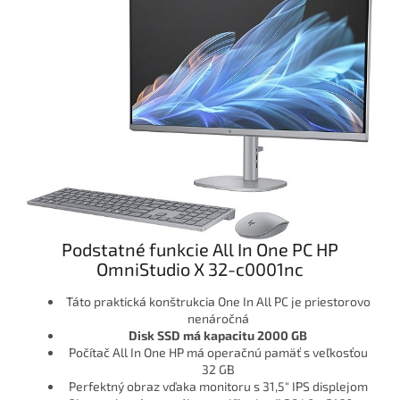
Podstatné funkcie All In One PC HP
OmniStudio X 32-c0001nc
Táto praktická konštrukcia One In All PC je priestorovo
nenáročná
Disk SSD má kapacitu
2000 GB
Počítač All In One HP má operačnú pamäť s veľkosťou
32 GB
Perfektný obraz vďaka monitoru s 31,5" IPS displejom