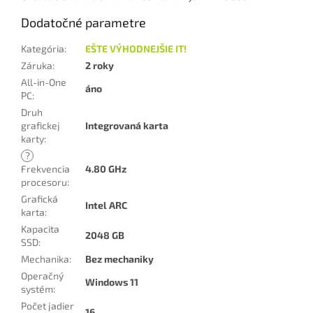
Dodatočné parametre
Kategória
:
EŠTE VÝHODNEJŠIE IT!
Záruka
:
2 roky
All-in-One
áno
PC
:
Druh
grafickej
Integrovaná karta
karty
:
?
Frekvencia
4.80 GHz
procesoru
:
Grafická
Intel ARC
karta
:
Kapacita
2048 GB
SSD
:
Mechanika
:
Bez mechaniky
Operačný
Windows 11
systém
:
Počet jadier
16