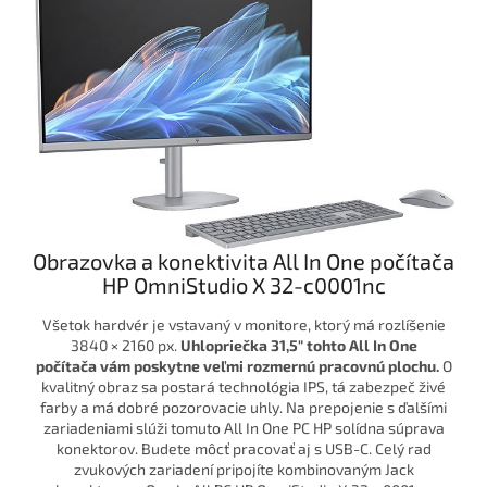
Obrazovka a konektivita All In One počítača
HP OmniStudio X 32-c0001nc
Všetok hardvér je vstavaný v monitore, ktorý má rozlíšenie
3840 × 2160 px.
Uhlopriečka
31,5"
tohto All In One
počítača
vám poskytne veľmi rozmernú pracovnú plochu.
O
kvalitný obraz sa postará technológia IPS, tá zabezpeč živé
farby a má dobré pozorovacie uhly. Na prepojenie s ďalšími
zariadeniami slúži tomuto All In One PC HP solídna súprava
konektorov. Budete môcť pracovať aj s USB-C. Celý rad
zvukových zariadení pripojíte kombinovaným Jack