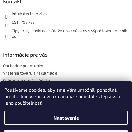
ä
Kontakt
t
i
info
@
atechservis.sk
e
0911 797 777
Tipy, triky, novinky a súťaže o vecné ceny s výpočtovou technik
ou
Informácie pre vás
Obchodné podmienky
Vrátenie tovaru a reklamácie
Ochrana osobných údajov
Hodnotenie obchodu
Používame cookies, aby sme Vám umožnili pohodlné
prehliadnie webu a vďaka analýze neustále zlepšovali
jeho použiteľnosť.
Vytvoril Shoptet
Nastavenie
Copyright 2026
ATECH.services s.r.o.
. Všetky práva vyhradené.