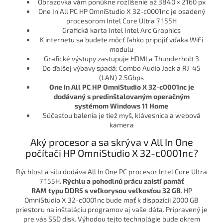
Obrazovka vám ponúkne rozlíšenie až 3840 × 2160 px
One In All PC HP OmniStudio X 32-c0001nc je osadený
procesorom Intel Core Ultra 7 155H
Grafická karta Intel Intel Arc Graphics
K internetu sa budete môcť ľahko pripojiť vďaka WiFi
modulu
Grafické výstupy zastupuje HDMI a Thunderbolt 3
Do ďalšej výbavy spadá: Combo Audio Jack a RJ-45
(LAN) 2.5Gbps
One In All PC
HP OmniStudio X 32-c0001nc
je
dodávaný s predinštalovaným operačným
systémom
Windows 11 Home
Súčasťou balenia je tiež myš, klávesnica a webová
kamera
Aký procesor a sa skrýva v All In One
počítači HP OmniStudio X 32-c0001nc?
Rýchlosť a silu dodáva All In One PC procesor Intel Core Ultra
7 155H.
Rýchlu a pohodlnú prácu zaistí
pamäť
RAM
typu
DDR5
s veľkorysou veľkosťou
32 GB
. HP
OmniStudio X 32-c0001nc bude mať k dispozícii 2000 GB
priestoru na inštaláciu programov aj vaše dáta. Pripravený je
pre vás SSD disk. Výhodou tejto technológie bude okrem