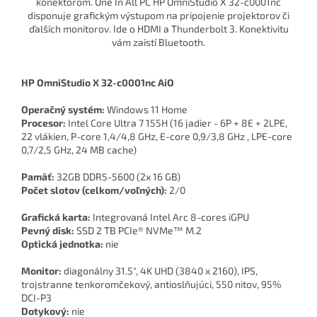
konektorom. One In All PC HP OmniStudio X 32-c0001nc
disponuje grafickým výstupom na pripojenie projektorov či
ďalších monitorov. Ide o HDMI a Thunderbolt 3. Konektivitu
vám zaistí Bluetooth.
HP OmniStudio X 32-c0001nc AiO
Operačný systém:
Windows 11 Home
Procesor:
Intel Core Ultra 7 155H (16 jadier - 6P + 8E + 2LPE,
22 vlákien, P-core 1,4/4,8 GHz, E-core 0,9/3,8 GHz , LPE-core
0,7/2,5 GHz, 24 MB cache)
Pamäť:
32GB DDR5-5600 (2x 16 GB)
Počet slotov (celkom/voľných):
2/0
Grafická karta:
Integrovaná Intel Arc 8-cores iGPU
Pevný disk:
SSD 2 TB PCIe® NVMe™ M.2
Optická jednotka:
nie
Monitor:
diagonálny 31.5", 4K UHD (3840 x 2160), IPS,
trojstranne tenkoromčekový, antioslňujúci, 550 nitov, 95%
DCI-P3
Dotykový:
nie