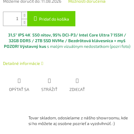
Môžeme doručiť do:
11.08.2026
Možnosti doručenia
Pridať do košíka
31,5" IPS 4K 550 nitov, 95% DCI-P3
/ I
ntel Core Ultra 7 155H
/
32GB DDR5 / 2TB SSD NVMe / Bezdrôtová klávesnica + myš
POZOR! Výstavný kus
s malým vizuálnym nedostatkom (pozri foto)
Detailné informácie
OPÝTAŤ SA
STRÁŽIŤ
ZDIEĽAŤ
Tovar skladom, odosielame z nášho showroomu, kde
si ho môžete aj osobne pozrieť a vyzdvihnúť. :)