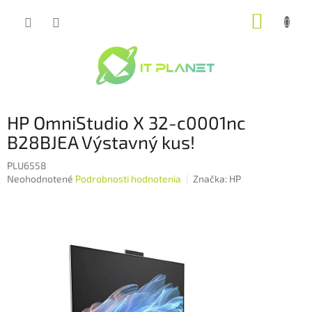
Prejsť
NÁKUP
na
obsah
KOŠÍK
HP OmniStudio X 32-c0001nc
B28BJEA Výstavný kus!
PLU6558
Priemerné
Neohodnotené
Podrobnosti hodnotenia
Značka:
HP
hodnotenie
produktu
je
0,0
z
5
hviezdičiek.