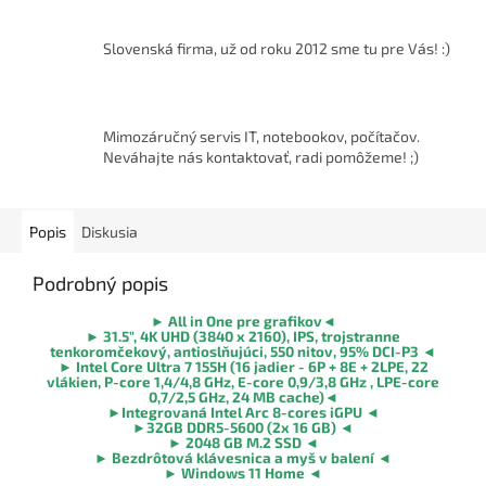
Slovenská firma, už od roku 2012 sme tu pre Vás! :)
Mimozáručný servis IT, notebookov, počítačov.
Neváhajte nás kontaktovať, radi pomôžeme! ;)
Popis
Diskusia
Podrobný popis
►
All in One pre grafikov
◄
►
31.5", 4K UHD (3840 x 2160), IPS, trojstranne
tenkoromčekový, antioslňujúci, 550 nitov, 95% DCI-P3
◄
►
Intel Core Ultra 7 155H (16 jadier - 6P + 8E + 2LPE, 22
vlákien, P-core 1,4/4,8 GHz, E-core 0,9/3,8 GHz , LPE-core
0,7/2,5 GHz, 24 MB cache)
◄
►Integrovaná Intel Arc 8-cores iGPU ◄
►32GB DDR5-5600 (2x 16 GB)
◄
►
2048 GB M.2 SSD
◄
►
Bezdrôtová klávesnica a myš v balení
◄
► Windows 11 Home ◄