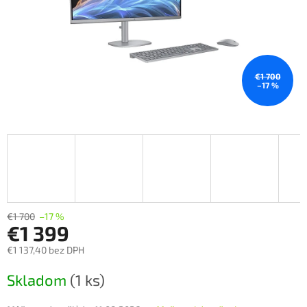
€1 700
–17 %
€1 700
–17 %
€1 399
€1 137,40 bez DPH
Jednotková
Skladom
(1 ks)
cena: