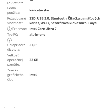
procesora
:
Podľa
kancelárske
použitia
:
Požadované
SSD, USB 3.0, Bluetooth, Čítačka pamäťových
vlastnosti
:
kariet, Wi-Fi, bezdrôtová klávesnica + myš
?
Procesor
:
Intel Core Ultra 7
Typ PC
:
all-in-one
?
Uhlopriečka
31,5"
displeja
:
Veľkosť
operačnej
32 GB
pamäte
:
Značka
grafického
Intel
čipu
:
Z
á
p