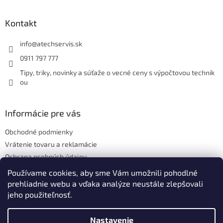
á
p
ä
Kontakt
t
i
info
@
atechservis.sk
e
0911 797 777
Tipy, triky, novinky a súťaže o vecné ceny s výpočtovou technik
ou
Informácie pre vás
Obchodné podmienky
Vrátenie tovaru a reklamácie
Ochrana osobných údajov
Hodnotenie obchodu
Používame cookies, aby sme Vám umožnili pohodlné
prehliadnie webu a vďaka analýze neustále zlepšovali
jeho použiteľnosť.
Vytvoril Shoptet
Nastavenie