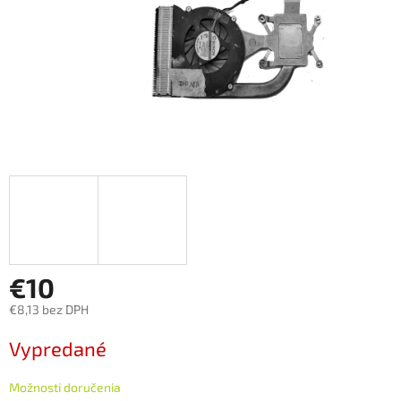
€10
€8,13 bez DPH
Jednotková
Vypredané
cena:
Možnosti doručenia