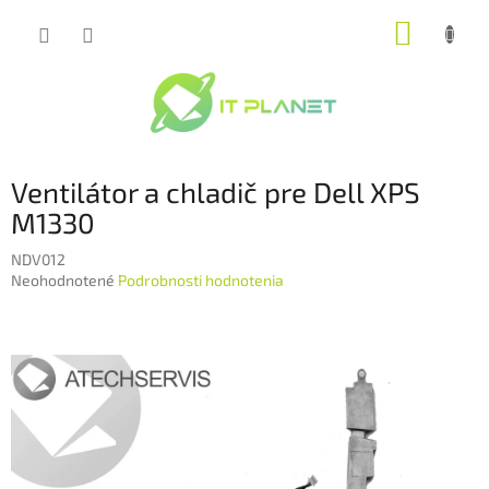
Prejsť
NÁKUP
na
obsah
KOŠÍK
Ventilátor a chladič pre Dell XPS
M1330
NDV012
Priemerné
Neohodnotené
Podrobnosti hodnotenia
hodnotenie
produktu
je
0,0
z
5
hviezdičiek.