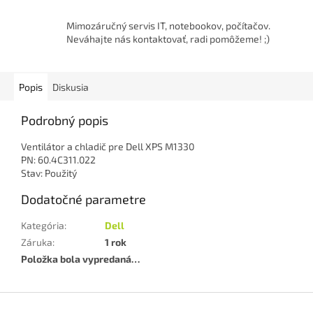
Mimozáručný servis IT, notebookov, počítačov.
Neváhajte nás kontaktovať, radi pomôžeme! ;)
Popis
Diskusia
Podrobný popis
Ventilátor a chladič pre Dell XPS M1330
PN: 60.4C311.022
Stav: Použitý
Dodatočné parametre
Kategória
:
Dell
Záruka
:
1 rok
Položka bola vypredaná…
Z