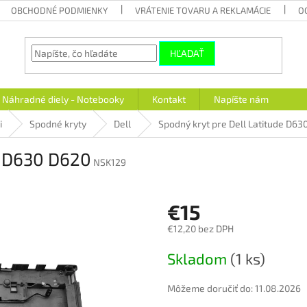
OBCHODNÉ PODMIENKY
VRÁTENIE TOVARU A REKLAMÁCIE
O
HĽADAŤ
Náhradné diely - Notebooky
Kontakt
Napíšte nám
i
Spodné kryty
Dell
Spodný kryt pre Dell Latitude D63
e D630 D620
NSK129
€15
€12,20 bez DPH
Jednotková
Skladom
(1 ks)
cena:
Môžeme doručiť do:
11.08.2026