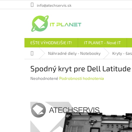
Prejsť
info@atechservis.sk
na
obsah
EŠTE VÝHODNEJŠIE IT!
IT PLANET - Nové IT
Domov
Náhradné diely - Notebooky
Kryty - šas
Spodný kryt pre Dell Latitud
Priemerné
Neohodnotené
Podrobnosti hodnotenia
hodnotenie
produktu
je
0,0
z
5
hviezdičiek.