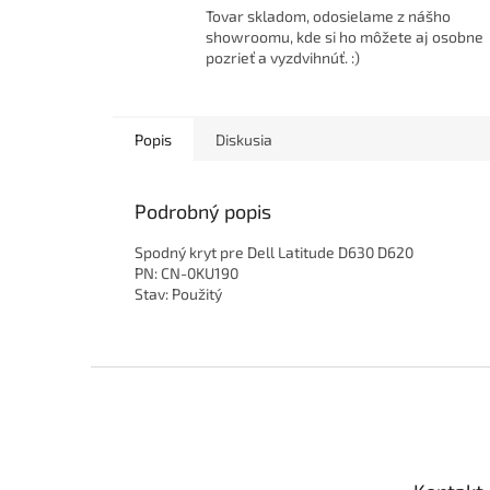
Tovar skladom, odosielame z nášho
showroomu, kde si ho môžete aj osobne
pozrieť a vyzdvihnúť. :)
Popis
Diskusia
Podrobný popis
Spodný kryt pre Dell Latitude D630 D620
PN: CN-0KU190
Stav: Použitý
Z
á
p
ä
t