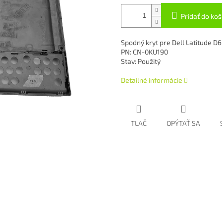
Pridať do koš
Spodný kryt pre Dell Latitude D
PN: CN-0KU190
Stav: Použitý
Detailné informácie
TLAČ
OPÝTAŤ SA