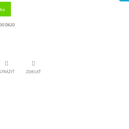
íka
630 D620
STRÁŽIŤ
ZDIEĽAŤ