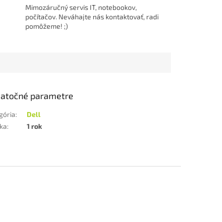
Mimozáručný servis IT, notebookov,
počítačov. Neváhajte nás kontaktovať, radi
pomôžeme! ;)
atočné parametre
gória
:
Dell
ka
:
1 rok