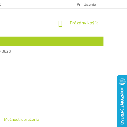
CHRANA OSOBNÝCH ÚDAJOV
HODNOTENIE OBCHODU
Prihlásenie
NÁKUPNÝ
Prázdny košík
KOŠÍK
0 D620
Možnosti doručenia