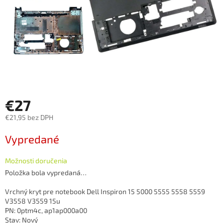
€27
€21,95 bez DPH
Jednotková
Vypredané
cena:
Možnosti doručenia
Položka bola vypredaná…
Vrchný kryt pre notebook Dell Inspiron 15 5000 5555 5558 5559
V3558 V3559 15u
PN: 0ptm4c, ap1ap000a00
Stav: Nový