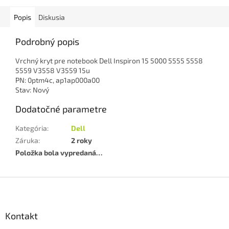
Popis
Diskusia
Podrobný popis
Vrchný kryt pre notebook Dell Inspiron 15 5000 5555 5558
5559 V3558 V3559 15u
PN: 0ptm4c, ap1ap000a00
Stav: Nový
Dodatočné parametre
Kategória
:
Dell
Záruka
:
2 roky
Položka bola vypredaná…
Z
á
p
ä
Kontakt
t