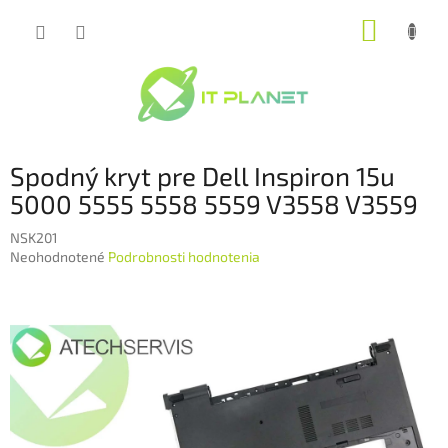
Prejsť
NÁKUP
na
obsah
KOŠÍK
Spodný kryt pre Dell Inspiron 15u
5000 5555 5558 5559 V3558 V3559
NSK201
Priemerné
Neohodnotené
Podrobnosti hodnotenia
hodnotenie
produktu
je
0,0
z
5
hviezdičiek.