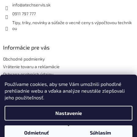
i
info
@
atechservis.sk
e
0911 797 777
Tipy, triky, novinky a súťaže o vecné ceny s výpočtovou technik
ou
Informácie pre vás
Obchodné podmienky
Vrátenie tovaru a reklamácie
Ochrana osobných údajov
Hodnotenie obchodu
Používame cookies, aby sme Vám umožnili pohodlné
prehliadnie webu a vďaka analýze neustále zlepšovali
jeho použiteľnosť.
Vytvoril Shoptet
Nastavenie
Copyright 2026
ATECH.services s.r.o.
. Všetky práva vyhradené.
Odmietnuť
Súhlasím
Upraviť nastavenie cookies