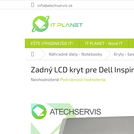
Prejsť
info@atechservis.sk
na
obsah
EŠTE VÝHODNEJŠIE IT!
IT PLANET - Nové IT
Domov
Náhradné diely - Notebooky
Kryty - šas
Zadný LCD kryt pre Dell Insp
Priemerné
Neohodnotené
Podrobnosti hodnotenia
hodnotenie
produktu
je
0,0
z
5
hviezdičiek.