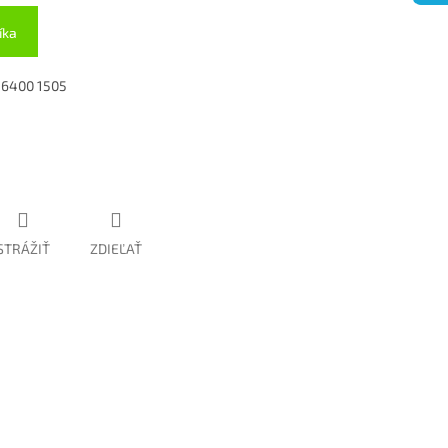
íka
n 6400 1505
STRÁŽIŤ
ZDIEĽAŤ