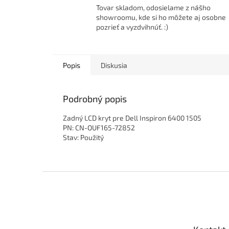
Tovar skladom, odosielame z nášho
showroomu, kde si ho môžete aj osobne
pozrieť a vyzdvihnúť. :)
Popis
Diskusia
Podrobný popis
Zadný LCD kryt pre Dell Inspiron 6400 1505
PN: CN-OUF165-72852
Stav: Použitý
Z
á
p
ä
t