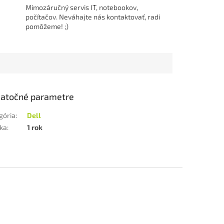
Mimozáručný servis IT, notebookov,
počítačov. Neváhajte nás kontaktovať, radi
pomôžeme! ;)
atočné parametre
gória
:
Dell
ka
:
1 rok