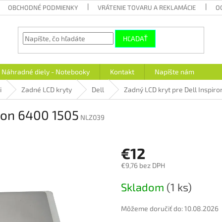
OBCHODNÉ PODMIENKY
VRÁTENIE TOVARU A REKLAMÁCIE
O
HĽADAŤ
Náhradné diely - Notebooky
Kontakt
Napíšte nám
i
Zadné LCD kryty
Dell
Zadný LCD kryt pre Dell Inspir
iron 6400 1505
NLZ039
€12
€9,76 bez DPH
Jednotková
Skladom
(1 ks)
cena:
Môžeme doručiť do:
10.08.2026