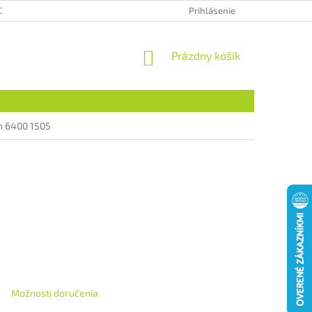
CHRANA OSOBNÝCH ÚDAJOV
HODNOTENIE OBCHODU
Prihlásenie
NÁKUPNÝ
Prázdny košík
KOŠÍK
on 6400 1505
Možnosti doručenia