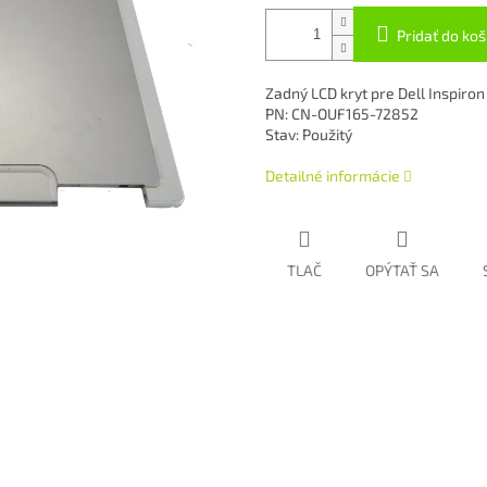
Pridať do koš
Zadný LCD kryt pre Dell Inspiro
PN: CN-OUF165-72852
Stav: Použitý
Detailné informácie
TLAČ
OPÝTAŤ SA