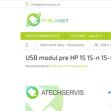
Prejsť
info@atechservis.sk
na
obsah
EŠTE VÝHODNEJŠIE IT!
IT PLANET - Nové IT
Domov
Náhradné diely - Notebooky
DC, USB a 
USB modul pre HP 15 15-n 15-
Priemerné
Neohodnotené
Podrobnosti hodnotenia
hodnotenie
produktu
je
0,0
z
5
hviezdičiek.