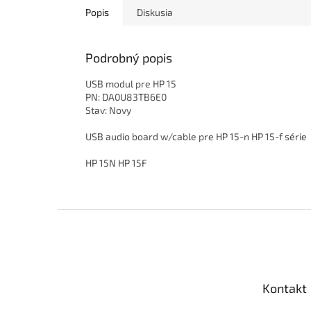
Popis
Diskusia
Podrobný popis
USB modul pre HP 15
PN: DA0U83TB6E0
Stav: Novy
USB audio board w/cable pre HP 15-n HP 15-f série
HP 15N HP 15F
Z
á
p
ä
t
Kontakt
i
e