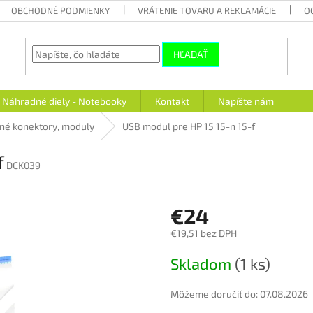
OBCHODNÉ PODMIENKY
VRÁTENIE TOVARU A REKLAMÁCIE
O
HĽADAŤ
Náhradné diely - Notebooky
Kontakt
Napíšte nám
iné konektory, moduly
USB modul pre HP 15 15-n 15-f
f
DCK039
€24
€19,51 bez DPH
Jednotková
Skladom
(1 ks)
cena:
Môžeme doručiť do:
07.08.2026