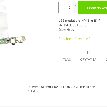
Pridať do koš
USB modul pre HP 15-n 15-f
PN: DA0U83TB6E0
Stav: Novy
Detailné informácie
TLAČ
OPÝTAŤ SA
Slovenská firma, už od roku 2012 sme tu pre
Vás! :)