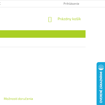
CHRANA OSOBNÝCH ÚDAJOV
HODNOTENIE OBCHODU
Prihlásenie
NÁKUPNÝ
Prázdny košík
KOŠÍK
Možnosti doručenia