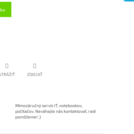
íka
STRÁŽIŤ
ZDIEĽAŤ
Mimozáručný servis IT, notebookov,
počítačov. Neváhajte nás kontaktovať, radi
pomôžeme! ;)