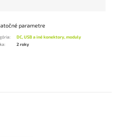
atočné parametre
gória
:
DC, USB a iné konektory, moduly
ka
:
2 roky