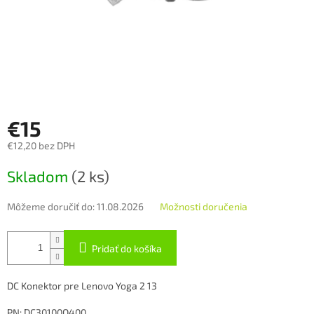
€15
€12,20 bez DPH
Jednotková
Skladom
(2 ks)
cena:
Môžeme doručiť do:
11.08.2026
Možnosti doručenia
Pridať do košíka
DC Konektor pre Lenovo Yoga 2 13
PN: DC30100Q400