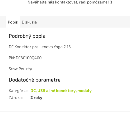
Neváhajte nás kontaktovať, radi pomôžeme! ;)
Popis
Diskusia
Podrobný popis
DC Konektor pre Lenovo Yoga 2 13
PN: DC30100Q400
Stav: Pouzity
Dodatočné parametre
Kategória
:
DC, USB a iné konektory, moduly
Záruka
:
2 roky
Z
á
p