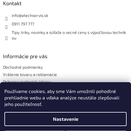
ä
Kontakt
t
i
info
@
atechservis.sk
e
0911 797 777
Tipy, triky, novinky a súťaže o vecné ceny s výpočtovou technik
ou
Informácie pre vás
Obchodné podmienky
Vrátenie tovaru a reklamácie
Ochrana osobných údajov
Hodnotenie obchodu
Používame cookies, aby sme Vám umožnili pohodlné
prehliadnie webu a vďaka analýze neustále zlepšovali
jeho použiteľnosť.
Vytvoril Shoptet
Nastavenie